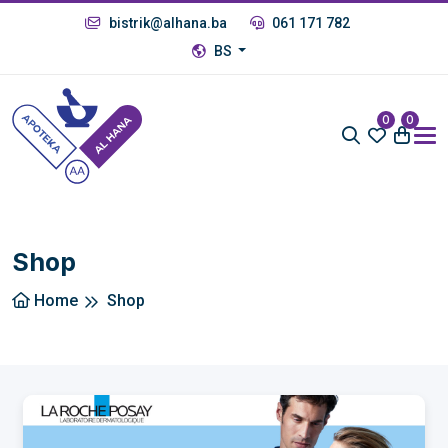
bistrik@alhana.ba
061 171 782
BS
0
0
Shop
Home
Shop