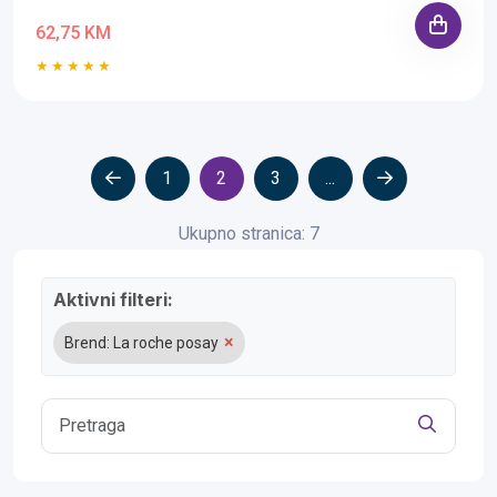
62,75 KM
1
2
3
...
Ukupno stranica: 7
Aktivni filteri:
×
Brend: La roche posay