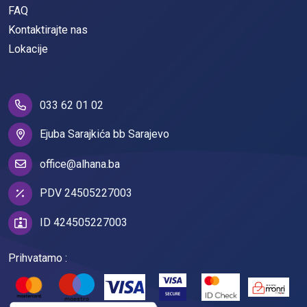
FAQ
Kontaktirajte nas
Lokacije
033 62 01 02
Ejuba Sarajkića bb Sarajevo
office@alhana.ba
PDV 24505227003
ID 424505227003
Prihvatamo :