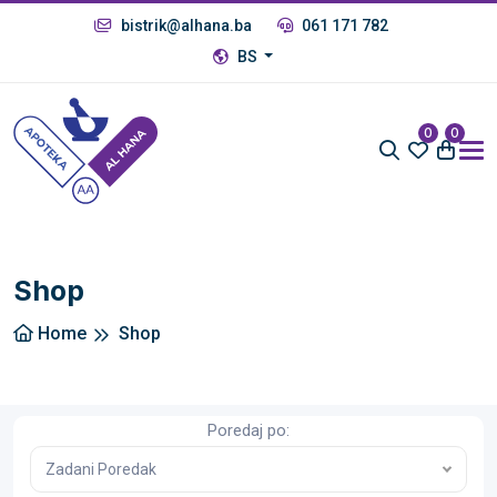
bistrik@alhana.ba
061 171 782
BS
0
0
Shop
Home
Shop
Poredaj po:
Zadani Poredak