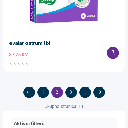
evalar ostrum tbl
37,25 KM
1
2
3
...
Ukupno stranica: 11
Aktivni filteri: