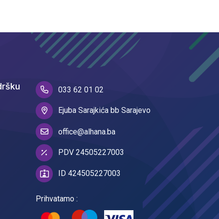
dršku
033 62 01 02
Ejuba Sarajkića bb Sarajevo
office@alhana.ba
PDV 24505227003
ID 424505227003
Prihvatamo :