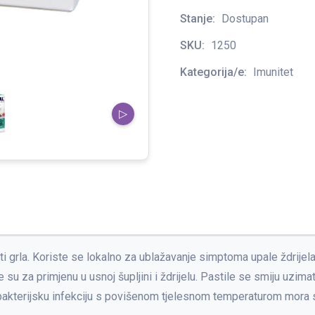
Stanje:
Dostupan
SKU:
1250
Kategorija/e:
Imunitet
▷
i grla. Koriste se lokalno za ublažavanje simptoma upale ždrijela 
e su za primjenu u usnoj šupljini i ždrijelu. Pastile se smiju uzi
bakterijsku infekciju s povišenom tjelesnom temperaturom mora se 