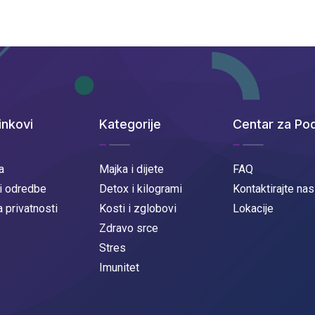
inkovi
Kategorije
Centar za Po
a
Majka i dijete
FAQ
 i odredbe
Detox i kilogrami
Kontaktirajte nas
a privatnosti
Kosti i zglobovi
Lokacije
Zdravo srce
Stres
Imunitet