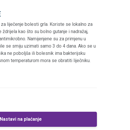
E
a liječenje bolesti grla. Koriste se lokalno za
ždrijela kao što su bolno gutanje i nadražaj,
i antimikrobno. Namijenjene su za primjenu u
astile se smiju uzimati samo 3 do 4 dana. Ako se u
ka ne poboljša ili bolesnik ima bakterijsku
snom temperaturom mora se obratiti liječniku.
Nastavi na plaćanje