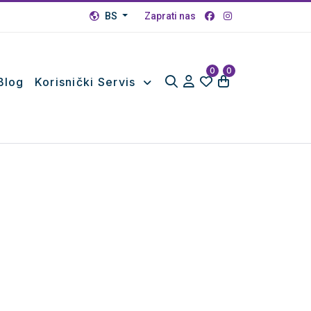
BS
Zaprati nas
0
0
Blog
Korisnički Servis