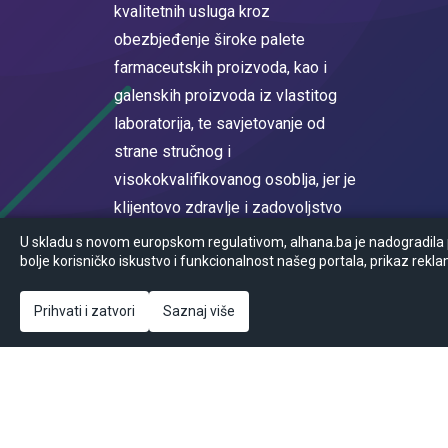
kvalitetnih usluga kroz
obezbjeđenje široke palete
farmaceutskih proizvoda, kao i
galenskih proizvoda iz vlastitog
laboratorija, te savjetovanje od
strane stručnog i
visokokvalifikovanog osoblja, jer je
klijentovo zdravlje i zadovoljstvo
na prvom mjestu.
U skladu s novom europskom regulativom, alhana.ba je nadogradila po
bolje korisničko iskustvo i funkcionalnost našeg portala, prikaz rekla
Registrovan u sudskom registru
Općinskog suda u Sarajevu MBS
Prihvati i zatvori
Saznaj više
65-05-0017-16
© Powered by
2026
Ansoft