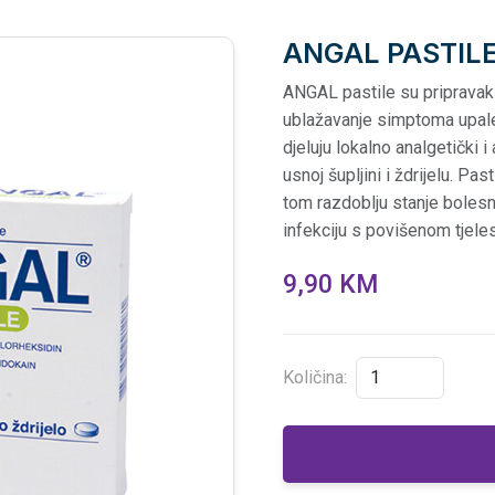
ANGAL PASTIL
ANGAL pastile su pripravak z
ublažavanje simptoma upale 
djeluju lokalno analgetički 
usnoj šupljini i ždrijelu. P
tom razdoblju stanje bolesni
infekciju s povišenom tjele
9,90 KM
Količina: