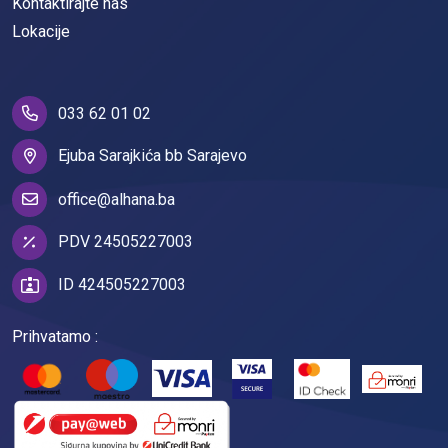
Kontaktirajte nas
Lokacije
033 62 01 02
Ejuba Sarajkića bb Sarajevo
office@alhana.ba
PDV 24505227003
ID 424505227003
Prihvatamo :