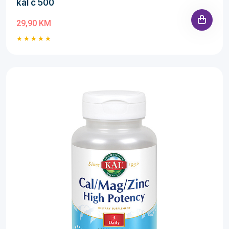
kal c 500
29,90 KM