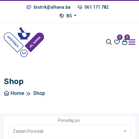
bistrik@alhana.ba
061 171 782
BS
0
0
Shop
Home
Shop
Poredaj po:
Zadani Poredak