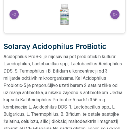
◁
▷
Solaray Acidophilus ProBiotic
Acidophilus ProB-5 je mješavina pet probiotičkih kultura:
L.acidophilus, Lactobacillus spp., Lactobacillus Acidophilus
DDS, S. Termophilus i B. Bifidum u koncentraciji od 3
milijarde održivih mikroorganizama. Kal Acidophilus
Probiotic-5 je preporučljivo uzeti barem 2 sata razlike od
uzimanja antibiotika, a nikako zajedno s antibiotikom. Jedna
kapsula Kal Acidophilus Probiotic-5 sadrži 356 mg
kombinacije L. Acidophilus DDS-1, Lactobacillus spp., L.
Bulgaricus, L. Thermophilus, B. Bifidum. te ostale sastojke
želatinu, celulozu, silicij dioksid, maltodesktrin i magnezij
stearat. 60 VEG-kapsula Ne sadrži gluten, šećer, so i škrob