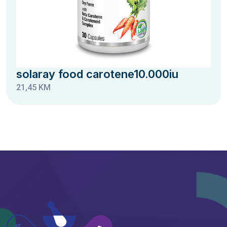
solaray food carotene10.000iu
21,45 KM