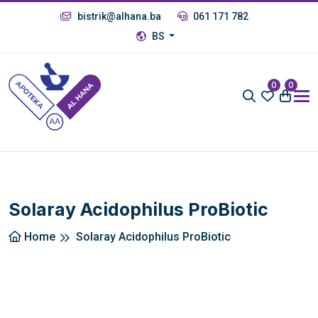
bistrik@alhana.ba
061 171 782
BS
0
0
Solaray Acidophilus ProBiotic
Home
Solaray Acidophilus ProBiotic