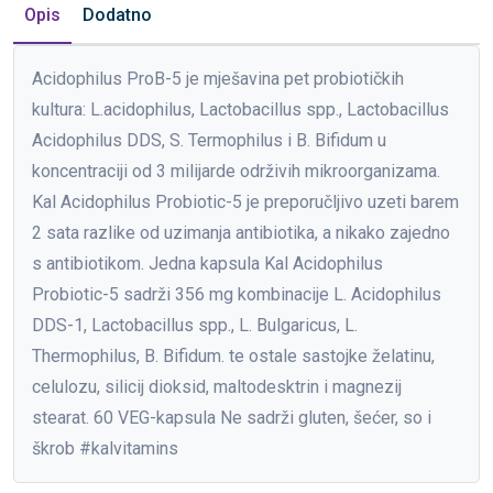
Opis
Dodatno
Acidophilus ProB-5 je mješavina pet probiotičkih
kultura: L.acidophilus, Lactobacillus spp., Lactobacillus
Acidophilus DDS, S. Termophilus i B. Bifidum u
koncentraciji od 3 milijarde održivih mikroorganizama.
Kal Acidophilus Probiotic-5 je preporučljivo uzeti barem
2 sata razlike od uzimanja antibiotika, a nikako zajedno
s antibiotikom. Jedna kapsula Kal Acidophilus
Probiotic-5 sadrži 356 mg kombinacije L. Acidophilus
DDS-1, Lactobacillus spp., L. Bulgaricus, L.
Thermophilus, B. Bifidum. te ostale sastojke želatinu,
celulozu, silicij dioksid, maltodesktrin i magnezij
stearat. 60 VEG-kapsula Ne sadrži gluten, šećer, so i
škrob #kalvitamins