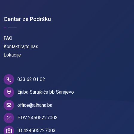
Centar za Podršku
FAQ
Kontaktirajte nas
Lokacije
033 62 01 02
Ejuba Sarajkića bb Sarajevo
office@alhana.ba
PDV 24505227003
ID 424505227003