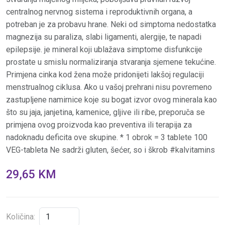
centralnog nervnog sistema i reproduktivnih organa, a
potreban je za probavu hrane. Neki od simptoma nedostatka
magnezija su paraliza, slabi ligamenti, alergije, te napadi
epilepsije. je mineral koji ublažava simptome disfunkcije
prostate u smislu normaliziranja stvaranja sjemene tekućine.
Primjena cinka kod žena može pridonijeti lakšoj regulaciji
menstrualnog ciklusa. Ako u vašoj prehrani nisu povremeno
zastupljene namirnice koje su bogat izvor ovog minerala kao
što su jaja, janjetina, kamenice, gljive ili ribe, preporuča se
primjena ovog proizvoda kao preventiva ili terapija za
nadoknadu deficita ove skupine. * 1 obrok = 3 tablete 100
VEG-tableta Ne sadrži gluten, šećer, so i škrob #kalvitamins
29,65 KM
Količina: