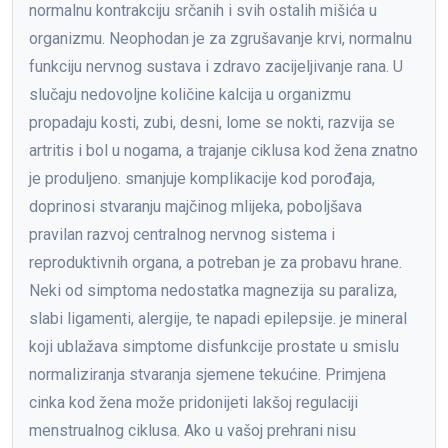
normalnu kontrakciju srčanih i svih ostalih mišića u
organizmu. Neophodan je za zgrušavanje krvi, normalnu
funkciju nervnog sustava i zdravo zacijeljivanje rana. U
slučaju nedovoljne količine kalcija u organizmu
propadaju kosti, zubi, desni, lome se nokti, razvija se
artritis i bol u nogama, a trajanje ciklusa kod žena znatno
je produljeno. smanjuje komplikacije kod porođaja,
doprinosi stvaranju majčinog mlijeka, poboljšava
pravilan razvoj centralnog nervnog sistema i
reproduktivnih organa, a potreban je za probavu hrane.
Neki od simptoma nedostatka magnezija su paraliza,
slabi ligamenti, alergije, te napadi epilepsije. je mineral
koji ublažava simptome disfunkcije prostate u smislu
normaliziranja stvaranja sjemene tekućine. Primjena
cinka kod žena može pridonijeti lakšoj regulaciji
menstrualnog ciklusa. Ako u vašoj prehrani nisu