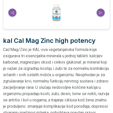
◁
▷
kal Cal Mag Zinc high potency
Cal/Mag/Zinc je KAL-ova vegetarijanska formula koja
osigurava tri esencijalna minerala u jednoj tableti: kalcijev
karbonat, magnezijev oksid i cinkov glukonat. je mineral koji
je važan za izgradnju kostiju i zubi te za normalnu kontrakciju
srčanih i svih ostalih mišića u organizmu. Neophodan je za
zgrušavanje krvi, normalnu funkciju nervnog sustava i zdravo
zacijeljivanje rana. U slučaju nedovoljne količine kalcija u
organizmu propadaju kosti, zubi, desni, lome se nokti, razvija
se artritis i bol u nogama, a trajanje ciklusa kod žena znatno
je produljeno. smanjuje komplikacije kod porođaja, doprinosi
stvaranju majčinog mlijeka, poboljšava pravilan razvoj