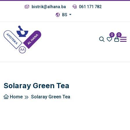
bistrik@alhana.ba
061 171 782
BS
0
0
Solaray Green Tea
Home
Solaray Green Tea