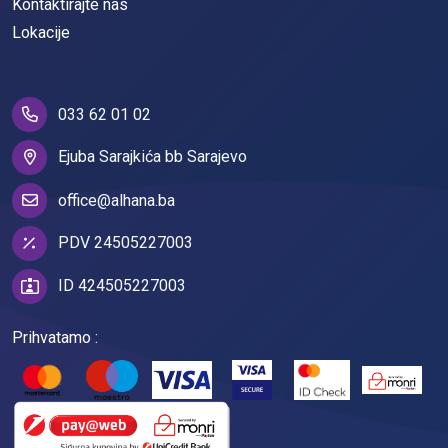
Kontaktirajte nas
Lokacije
033 62 01 02
Ejuba Sarajkića bb Sarajevo
office@alhana.ba
PDV 24505227003
ID 424505227003
Prihvatamo :