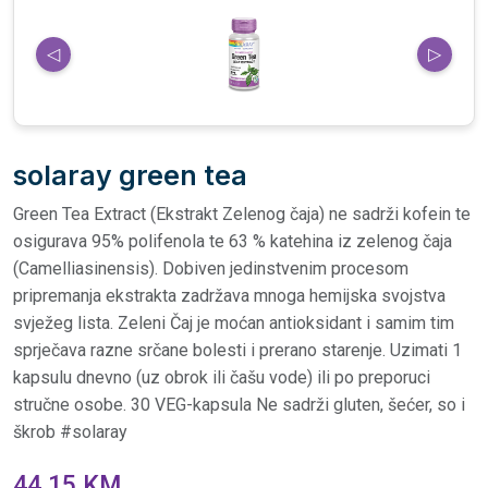
◁
▷
solaray green tea
Green Tea Extract (Ekstrakt Zelenog čaja) ne sadrži kofein te
osigurava 95% polifenola te 63 % katehina iz zelenog čaja
(Camelliasinensis). Dobiven jedinstvenim procesom
pripremanja ekstrakta zadržava mnoga hemijska svojstva
svježeg lista. Zeleni Čaj je moćan antioksidant i samim tim
sprječava razne srčane bolesti i prerano starenje. Uzimati 1
kapsulu dnevno (uz obrok ili čašu vode) ili po preporuci
stručne osobe. 30 VEG-kapsula Ne sadrži gluten, šećer, so i
škrob #solaray
44,15 KM