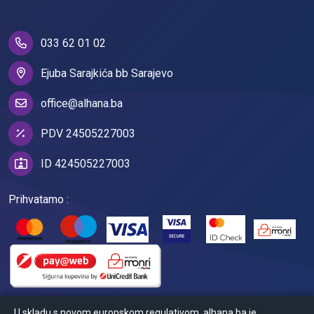
033 62 01 02
Ejuba Sarajkića bb Sarajevo
office@alhana.ba
PDV 24505227003
ID 424505227003
Prihvatamo :
U skladu s novom europskom regulativom, alhana.ba je