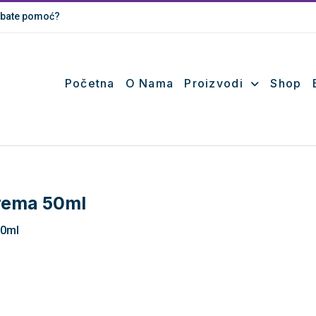
bate pomoć?
Početna
O Nama
Proizvodi
Shop
Krema 50ml
50ml