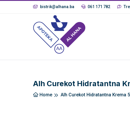
bistrik@alhana.ba
061 171 782
Tre
Alh Curekot Hidratantna 
Home
Alh Curekot Hidratantna Krema 