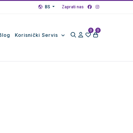
BS
Zaprati nas
0
0
Blog
Korisnički Servis