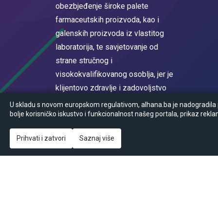
obezbjeđenje široke palete
farmaceutskih proizvoda, kao i
galenskih proizvoda iz vlastitog
laboratorija, te savjetovanje od
strane stručnog i
visokokvalifikovanog osoblja, jer je
klijentovo zdravlje i zadovoljstvo
na prvom mjestu.
U skladu s novom europskom regulativom, alhana.ba je nadogradila po
bolje korisničko iskustvo i funkcionalnost našeg portala, prikaz rekla
Registrovan u sudskom registru
Općinskog suda u Sarajevu MBS
Prihvati i zatvori
Saznaj više
65-05-0017-16
© Powered by
2026
Ansoft