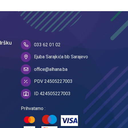
dršku
033 62 01 02
Ejuba Sarajkića bb Sarajevo
office@alhana.ba
PDV 24505227003
ID 424505227003
Prihvatamo :