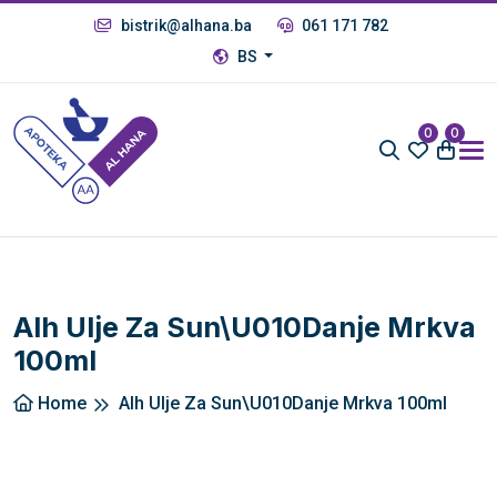
bistrik@alhana.ba
061 171 782
BS
0
0
Alh Ulje Za Sun\u010Danje Mrkva
100ml
Home
Alh Ulje Za Sun\u010Danje Mrkva 100ml