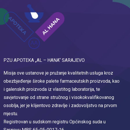
PZU APOTEKA „AL – HANA“ SARAJEVO
Misija ove ustanove je pružanje kvalitetnih usluga kroz
obezbjeđenje široke palete farmaceutskih proizvoda, kao
i galenskih proizvoda iz vlastitog laboratorija, te
savjetovanje od strane stručnog i visokokvalifikovanog
osoblja, jer je klijentovo zdravlje i zadovoljstvo na prvom
mjestu.
Registrovan u sudskom registru Općinskog suda u
Sarajevu MBS 65-05-0017-16