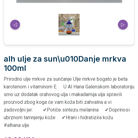
◁
▷
alh ulje za sun\u010Danje mrkva
100ml
Prirodno ulje mrkve za sunčanje Ulje mrkve bogato je beta
karotenom i vitaminom E. ⠀ U Al Hana Galenskom laboratoriju
smo uz dodatak orahovog ulja i makadamija ulja spravili
proizvod zbog koga će vam koža biti zahvalna a vi
zadovoljni jer:⠀ ⠀ ✔Potiče sintezu melanina ⠀ ✔Doprinosi
ubrznom tamnjenju kože ⠀ ✔Hrani i hidratizira kožu⠀
#alhana ulje