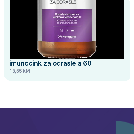
imunocink za odrasle a 60
18,55 KM