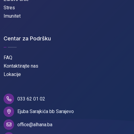
Stres
Imunitet
Centar za Podršku
FAQ
Kontaktirajte nas
Lokacije
033 62 01 02
Ejuba Sarajkića bb Sarajevo
office@alhana.ba