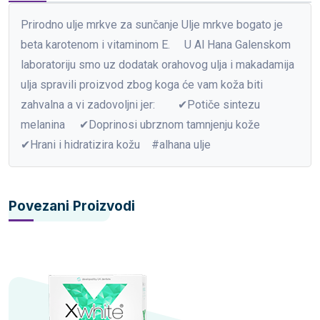
Prirodno ulje mrkve za sunčanje Ulje mrkve bogato je
beta karotenom i vitaminom E. ⠀ U Al Hana Galenskom
laboratoriju smo uz dodatak orahovog ulja i makadamija
ulja spravili proizvod zbog koga će vam koža biti
zahvalna a vi zadovoljni jer:⠀ ⠀ ✔Potiče sintezu
melanina ⠀ ✔Doprinosi ubrznom tamnjenju kože ⠀
✔Hrani i hidratizira kožu⠀ #alhana ulje
Povezani Proizvodi