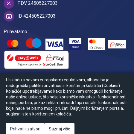
PDV 24505227003
ID 424505227003
Prihvatamo :
U skladu s novom europskom regulativom, alhana.ba je
nadogradila politiku privatnosti i korištenja kolačića (Cookies).
Kolačiće upotrebljavamo kako bismo vam omogućili korištenje
naše online usluge, što bolje korisničko iskustvo i funkcionalnost
našeg portala, prikaz reklamnih sadržaja i ostale funkcionalnosti
koje inače ne bismo mogli pružati. Daljnjim korištenjem portala,
© Powered by
2026
Ansoft
suglasni ste s korištenjem kolačića.
Zapratite nas :
Prihvati i zatvori
Saznaj više