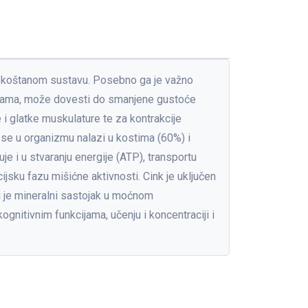
i u koštanom sustavu. Posebno ga je važno
odinama, može dovesti do smanjene gustoće
i glatke muskulature te za kontrakcije
j se u organizmu nalazi u kostima (60%) i
je i u stvaranju energije (ATP), transportu
jsku fazu mišićne aktivnosti. Cink je uključen
ni je mineralni sastojak u moćnom
gnitivnim funkcijama, učenju i koncentraciji i