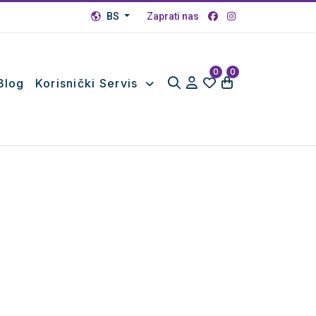
BS
Zaprati nas
0
0
Blog
Korisnički Servis