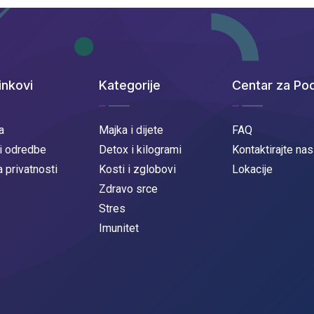
inkovi
Kategorije
Centar za Po
a
Majka i dijete
FAQ
 i odredbe
Detox i kilogrami
Kontaktirajte nas
a privatnosti
Kosti i zglobovi
Lokacije
Zdravo srce
Stres
Imunitet