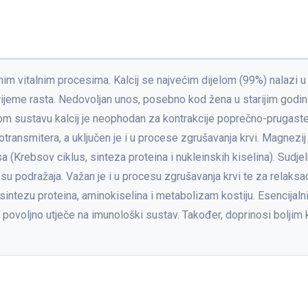
važnim vitalnim procesima. Kalcij se najvećim dijelom (99%) nalaz
a vrijeme rasta. Nedovoljan unos, posebno kod žena u starijim g
om sustavu kalcij je neophodan za kontrakcije poprečno-prugaste 
rotransmitera, a uključen je i u procese zgrušavanja krvi. Magnezi
(Krebsov ciklus, sinteza proteina i nukleinskih kiselina). Sudjelu
 podražaja. Važan je i u procesu zgrušavanja krvi te za relaksaci
 sintezu proteina, aminokiselina i metabolizam kostiju. Esencijal
ovoljno utječe na imunološki sustav. Također, doprinosi boljim ko