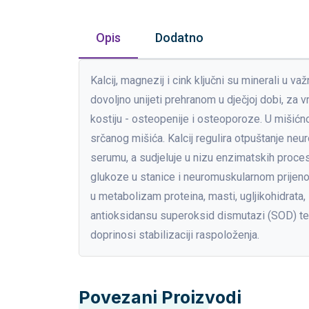
Opis
Dodatno
Kalcij, magnezij i cink ključni su minerali u 
dovoljno unijeti prehranom u dječjoj dobi, z
kostiju - osteopenije i osteoporoze. U mišićn
srčanog mišića. Kalcij regulira otpuštanje neu
serumu, a sudjeluje u nizu enzimatskih procesa 
glukoze u stanice i neuromuskularnom prijenosu
u metabolizam proteina, masti, ugljikohidrata,
antioksidansu superoksid dismutazi (SOD) te p
doprinosi stabilizaciji raspoloženja.
Povezani Proizvodi