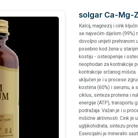
solgar Ca-Mg-Z
Kalcij, magnezij i cink ključ
se najvećim dijelom (99%) 
dovoljno unijeti prehranom u
posebno kod žena u starij
kostiju - osteopenije i ost
neophodan za kontrakcije p
kontrakcije srčanog mišića. 
uključen je i u procese zgr
kostima (60%) i serumu, a 
ciklus, sinteza proteina i nu
energije (ATP), transportu 
podražaja. Važan je i u proc
mišićne aktivnosti. Cink je 
ugljikohidrata, sintezu prot
Esencijalni je mineralni s