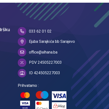
dršku
033 62 01 02
Ejuba Sarajkića bb Sarajevo
office@alhana.ba
PDV 24505227003
ID 424505227003
Prihvatamo :