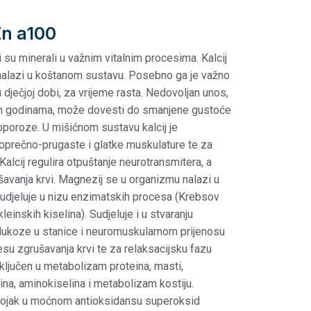
n a100
ni su minerali u važnim vitalnim procesima. Kalcij
nalazi u koštanom sustavu. Posebno ga je važno
 dječjoj dobi, za vrijeme rasta. Nedovoljan unos,
im godinama, može dovesti do smanjene gustoće
eoporoze. U mišićnom sustavu kalcij je
oprečno-prugaste i glatke muskulature te za
Kalcij regulira otpuštanje neurotransmitera, a
ušavanja krvi. Magnezij se u organizmu nalazi u
sudjeluje u nizu enzimatskih procesa (Krebsov
kleinskih kiselina). Sudjeluje i u stvaranju
glukoze u stanice i neuromuskularnom prijenosu
esu zgrušavanja krvi te za relaksacijsku fazu
uključen u metabolizam proteina, masti,
eina, aminokiselina i metabolizam kostiju.
astojak u moćnom antioksidansu superoksid