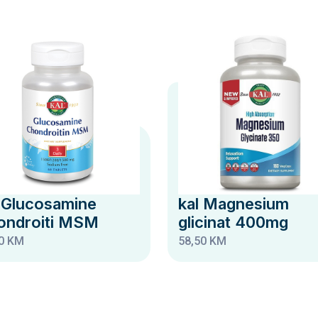
 Glucosamine
kal Magnesium
ondroiti MSM
glicinat 400mg
0 KM
58,50 KM