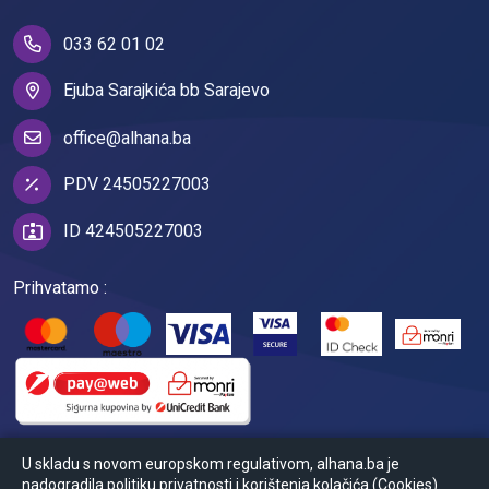
033 62 01 02
Ejuba Sarajkića bb Sarajevo
office@alhana.ba
PDV 24505227003
ID 424505227003
Prihvatamo :
U skladu s novom europskom regulativom, alhana.ba je
nadogradila politiku privatnosti i korištenja kolačića (Cookies).