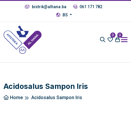
bistrik@alhana.ba
061 171 782
BS
0
0
Acidosalus Sampon Iris
Home
Acidosalus Sampon Iris