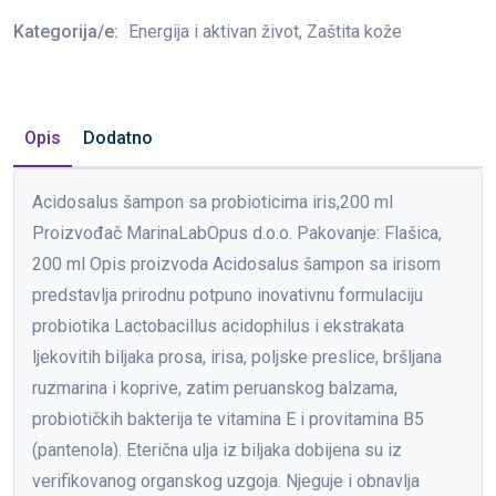
Kategorija/e:
Energija i aktivan život, Zaštita kože
Opis
Dodatno
Acidosalus šampon sa probioticima iris,200 ml
Proizvođač MarinaLabOpus d.o.o. Pakovanje: Flašica,
200 ml Opis proizvoda Acidosalus šampon sa irisom
predstavlja prirodnu potpuno inovativnu formulaciju
probiotika Lactobacillus acidophilus i ekstrakata
ljekovitih biljaka prosa, irisa, poljske preslice, bršljana
ruzmarina i koprive, zatim peruanskog balzama,
probiotičkih bakterija te vitamina E i provitamina B5
(pantenola). Eterična ulja iz biljaka dobijena su iz
verifikovanog organskog uzgoja. Njeguje i obnavlja