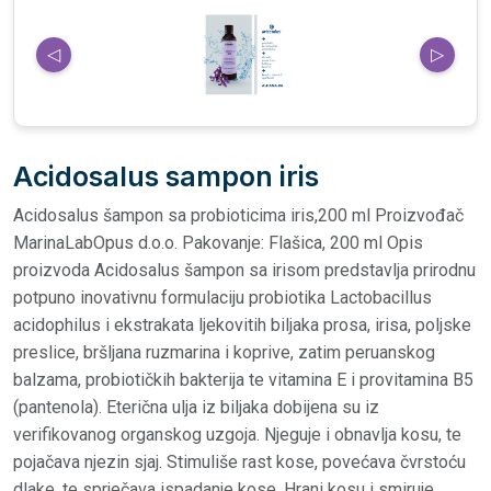
◁
▷
Acidosalus sampon iris
Acidosalus šampon sa probioticima iris,200 ml Proizvođač
MarinaLabOpus d.o.o. Pakovanje: Flašica, 200 ml Opis
proizvoda Acidosalus šampon sa irisom predstavlja prirodnu
potpuno inovativnu formulaciju probiotika Lactobacillus
acidophilus i ekstrakata ljekovitih biljaka prosa, irisa, poljske
preslice, bršljana ruzmarina i koprive, zatim peruanskog
balzama, probiotičkih bakterija te vitamina E i provitamina B5
(pantenola). Eterična ulja iz biljaka dobijena su iz
verifikovanog organskog uzgoja. Njeguje i obnavlja kosu, te
pojačava njezin sjaj. Stimuliše rast kose, povećava čvrstoću
dlake, te sprječava ispadanje kose. Hrani kosu i smiruje