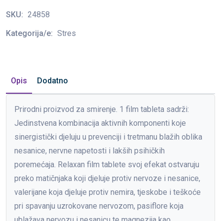
SKU:
24858
Kategorija/e:
Stres
Opis
Dodatno
Prirodni proizvod za smirenje. 1 film tableta sadrži:
Jedinstvena kombinacija aktivnih komponenti koje
sinergistički djeluju u prevenciji i tretmanu blažih oblika
nesanice, nervne napetosti i lakših psihičkih
poremećaja. Relaxan film tablete svoj efekat ostvaruju
preko matičnjaka koji djeluje protiv nervoze i nesanice,
valerijane koja djeluje protiv nemira, tjeskobe i teškoće
pri spavanju uzrokovane nervozom, pasiflore koja
ublažava nervozu i nesanicu te magnezija kao