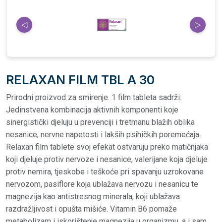
◁
▷
RELAXAN FILM TBL A 30
Prirodni proizvod za smirenje. 1 film tableta sadrži:
Jedinstvena kombinacija aktivnih komponenti koje
sinergistički djeluju u prevenciji i tretmanu blažih oblika
nesanice, nervne napetosti i lakših psihičkih poremećaja.
Relaxan film tablete svoj efekat ostvaruju preko matičnjaka
koji djeluje protiv nervoze i nesanice, valerijane koja djeluje
protiv nemira, tjeskobe i teškoće pri spavanju uzrokovane
nervozom, pasiflore koja ublažava nervozu i nesanicu te
magnezija kao antistresnog minerala, koji ublažava
razdražljivost i opušta mišiće. Vitamin B6 pomaže
metabolizam i iskorištenje magnezija u organizmu, a i sam