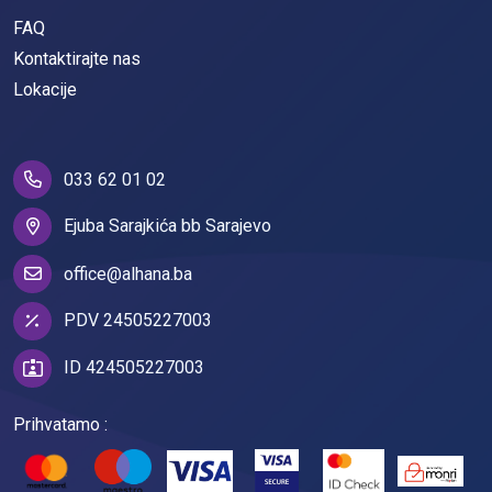
FAQ
Kontaktirajte nas
Lokacije
033 62 01 02
Ejuba Sarajkića bb Sarajevo
office@alhana.ba
PDV 24505227003
ID 424505227003
Prihvatamo :