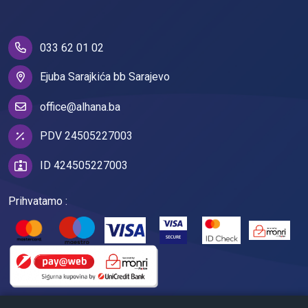
033 62 01 02
Ejuba Sarajkića bb Sarajevo
office@alhana.ba
PDV 24505227003
ID 424505227003
Prihvatamo :