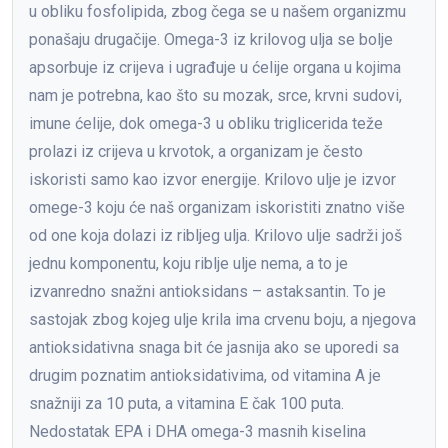
u obliku fosfolipida, zbog čega se u našem organizmu
ponašaju drugačije. Omega-3 iz krilovog ulja se bolje
apsorbuje iz crijeva i ugrađuje u ćelije organa u kojima
nam je potrebna, kao što su mozak, srce, krvni sudovi,
imune ćelije, dok omega-3 u obliku triglicerida teže
prolazi iz crijeva u krvotok, a organizam je često
iskoristi samo kao izvor energije. Krilovo ulje je izvor
omege-3 koju će naš organizam iskoristiti znatno više
od one koja dolazi iz ribljeg ulja. Krilovo ulje sadrži još
jednu komponentu, koju riblje ulje nema, a to je
izvanredno snažni antioksidans – astaksantin. To je
sastojak zbog kojeg ulje krila ima crvenu boju, a njegova
antioksidativna snaga bit će jasnija ako se uporedi sa
drugim poznatim antioksidativima, od vitamina A je
snažniji za 10 puta, a vitamina E čak 100 puta.
Nedostatak EPA i DHA omega-3 masnih kiselina