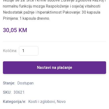
vezuje se za: Srce i krvne sudove Zdravlje zglobova Razvoj i
normalnu funkciju mozga Raspoloženje i osjećaj vitalnosti
Nedostatak pažnje i hiperaktivnost Pakovanje: 30 kapsula
Primjena: 1 kapsula dnevno.
30,05 KM
Količina:
Nastavi na plaćanje
Stanje:
Dostupan
SKU:
30621
Kategorija/e:
Kosti i zglobovi, Novo