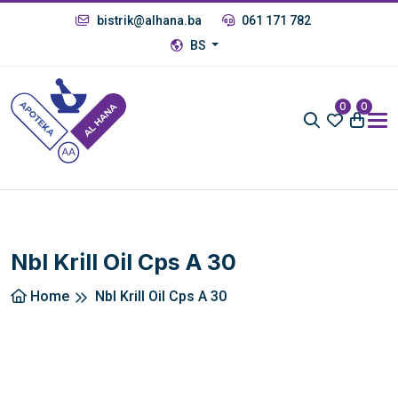
bistrik@alhana.ba
061 171 782
BS
0
0
Nbl Krill Oil Cps A 30
Home
Nbl Krill Oil Cps A 30