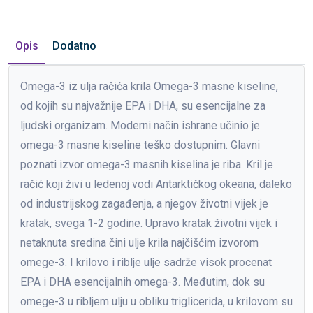
Opis
Dodatno
Omega-3 iz ulja račića krila Omega-3 masne kiseline,
od kojih su najvažnije EPA i DHA, su esencijalne za
ljudski organizam. Moderni način ishrane učinio je
omega-3 masne kiseline teško dostupnim. Glavni
poznati izvor omega-3 masnih kiselina je riba. Kril je
račić koji živi u ledenoj vodi Antarktičkog okeana, daleko
od industrijskog zagađenja, a njegov životni vijek je
kratak, svega 1-2 godine. Upravo kratak životni vijek i
netaknuta sredina čini ulje krila najčišćim izvorom
omege-3. I krilovo i riblje ulje sadrže visok procenat
EPA i DHA esencijalnih omega-3. Međutim, dok su
omege-3 u ribljem ulju u obliku triglicerida, u krilovom su