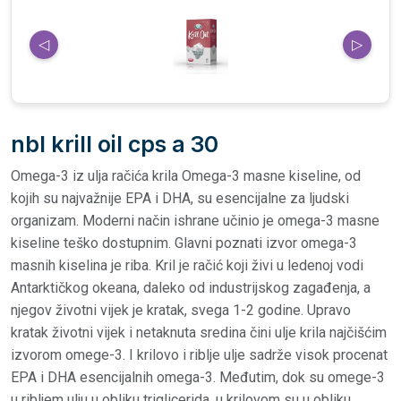
◁
▷
nbl krill oil cps a 30
Omega-3 iz ulja račića krila Omega-3 masne kiseline, od
kojih su najvažnije EPA i DHA, su esencijalne za ljudski
organizam. Moderni način ishrane učinio je omega-3 masne
kiseline teško dostupnim. Glavni poznati izvor omega-3
masnih kiselina je riba. Kril je račić koji živi u ledenoj vodi
Antarktičkog okeana, daleko od industrijskog zagađenja, a
njegov životni vijek je kratak, svega 1-2 godine. Upravo
kratak životni vijek i netaknuta sredina čini ulje krila najčišćim
izvorom omege-3. I krilovo i riblje ulje sadrže visok procenat
EPA i DHA esencijalnih omega-3. Međutim, dok su omege-3
u ribljem ulju u obliku triglicerida, u krilovom su u obliku