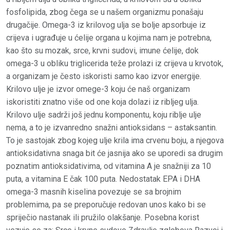
fosfolipida, zbog čega se u našem organizmu ponašaju
drugačije. Omega-3 iz krilovog ulja se bolje apsorbuje iz
crijeva i ugrađuje u ćelije organa u kojima nam je potrebna,
kao što su mozak, srce, krvni sudovi, imune ćelije, dok
omega-3 u obliku triglicerida teže prolazi iz crijeva u krvotok,
a organizam je često iskoristi samo kao izvor energije.
Krilovo ulje je izvor omege-3 koju će naš organizam
iskoristiti znatno više od one koja dolazi iz ribljeg ulja.
Krilovo ulje sadrži još jednu komponentu, koju riblje ulje
nema, a to je izvanredno snažni antioksidans – astaksantin.
To je sastojak zbog kojeg ulje krila ima crvenu boju, a njegova
antioksidativna snaga bit će jasnija ako se uporedi sa drugim
poznatim antioksidativima, od vitamina A je snažniji za 10
puta, a vitamina E čak 100 puta. Nedostatak EPA i DHA
omega-3 masnih kiselina povezuje se sa brojnim
problemima, pa se preporučuje redovan unos kako bi se
spriječio nastanak ili pružilo olakšanje. Posebna korist