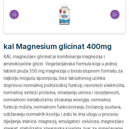
◁
▷
kal Magnesium glicinat 400mg
KAL magnezijev glicinat je kombinacija magnezija i
aminokiseline glicin. Vegetarijanska formula koja u jednoj
tableti pruža 350 mg magnezija u biodostupnom formatu za
najbolju moguću apsorpciju, bez laksativnog učinka.
doprinosi normalnoj psihološkoj funkciji, ravnoteži elektrolita,
normalnoj sintezi proteina, smanjenju umora i iscrpljenosti,
normalnom metabolizmu stvaranja energije, normalnoj
funkciji mišića, normalnom funkcioniranju živčanog sustava,
održavanju normalnih kostiju i zubi te ima ulogu u procesu
dijeljenja stanica. magnezij, emulgatori: celuloza, magnezijev
stearat; stabilizator stearinska kiselina, tvar za sprječavanje