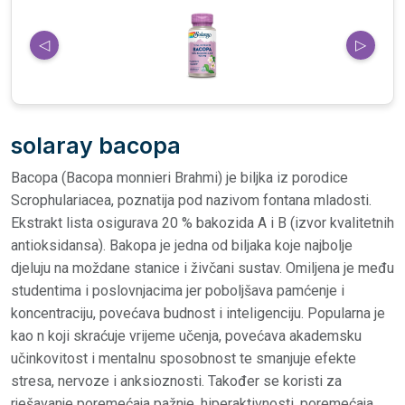
◁
▷
solaray bacopa
Bacopa (Bacopa monnieri Brahmi) je biljka iz porodice
Scrophulariacea, poznatija pod nazivom fontana mladosti.
Ekstrakt lista osigurava 20 % bakozida A i B (izvor kvalitetnih
antioksidansa). Bakopa je jedna od biljaka koje najbolje
djeluju na moždane stanice i živčani sustav. Omiljena je među
studentima i poslovnjacima jer poboljšava pamćenje i
koncentraciju, povećava budnost i inteligenciju. Popularna je
kao n koji skraćuje vrijeme učenja, povećava akademsku
učinkovitost i mentalnu sposobnost te smanjuje efekte
stresa, nervoze i anksioznosti. Također se koristi za
rješavanje poremećaja pažnje, hiperaktivnosti, poremećaja