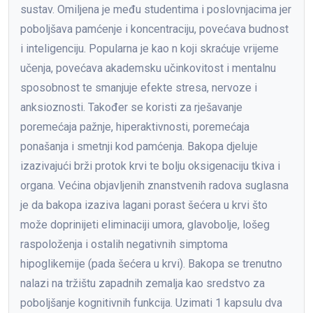
sustav. Omiljena je među studentima i poslovnjacima jer
poboljšava pamćenje i koncentraciju, povećava budnost
i inteligenciju. Popularna je kao n koji skraćuje vrijeme
učenja, povećava akademsku učinkovitost i mentalnu
sposobnost te smanjuje efekte stresa, nervoze i
anksioznosti. Također se koristi za rješavanje
poremećaja pažnje, hiperaktivnosti, poremećaja
ponašanja i smetnji kod pamćenja. Bakopa djeluje
izazivajući brži protok krvi te bolju oksigenaciju tkiva i
organa. Većina objavljenih znanstvenih radova suglasna
je da bakopa izaziva lagani porast šećera u krvi što
može doprinijeti eliminaciji umora, glavobolje, lošeg
raspoloženja i ostalih negativnih simptoma
hipoglikemije (pada šećera u krvi). Bakopa se trenutno
nalazi na tržištu zapadnih zemalja kao sredstvo za
poboljšanje kognitivnih funkcija. Uzimati 1 kapsulu dva