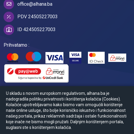
office@alhana.ba
PDV 24505227003
ID 424505227003
Prihvatamo :
U skladu s novom europskom regulativom, alhana.ba je
nadogradila politiku privatnosti i korištenja kolačića (Cookies).
Kolačiće upotrebljavamo kako bismo vam omogućili korištenje
naše online usluge, što bolje korisničko iskustvo i funkcionalnost
našeg portala, prikaz reklamnih sadržaja i ostale funkcionalnosti
koje inače ne bismo mogli pružati. Daljnjim korištenjem portala,
© Powered by
2026
Ansoft
suglasni ste s korištenjem kolačića.