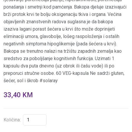
ponašanja i smetnji kod pamćenja. Bakopa djeluje izazivajući
brži protok krvi te bolju oksigenaciju tkiva i organa. Većina
objavljenih znanstvenih radova suglasna je da bakopa
izaziva lagani porast šećera u krvi što može doprinijeti
eliminaciji umora, glavobolje, lošeg raspoloženja i ostalih
negativnih simptoma hipoglikemije (pada šećera u krvi).
Bakopa se trenutno nalazi na tržištu zapadnih zemalja kao
sredstvo za poboljšanje kognitivnih funkcija. Uzimati 1
kapsulu dva puta dnevno (uz obrok ili čašu vode) ili po
preporuci stručne osobe. 60 VEG-kapsula Ne sadrži gluten,
šećer, sol i škrob #solaray
33,40 KM
Količina: