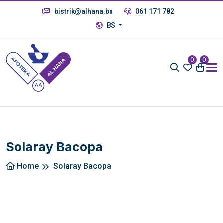
bistrik@alhana.ba
061 171 782
BS
0
0
Solaray Bacopa
Home
Solaray Bacopa