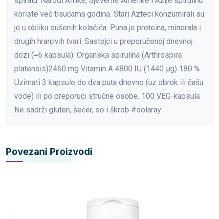
spiralu. Narodi Afrike, Sjeverne Amerike i Azije spirulinu
koriste već tisućama godina. Stari Azteci konzumirali su
je u obliku sušenih kolačića. Puna je proteina, minerala i
drugih hranjivih tvari. Sastojci u preporučenoj dnevnoj
dozi (=6 kapsula): Organska spirulina (Arthrospira
platensis)2460 mg Vitamin A 4800 IU (1440 μg) 180 %
Uzimati 3 kapsule do dva puta dnevno (uz obrok ili čašu
vode) ili po preporuci stručne osobe. 100 VEG-kapsula
Ne sadrži gluten, šećer, so i škrob #solaray
Povezani Proizvodi