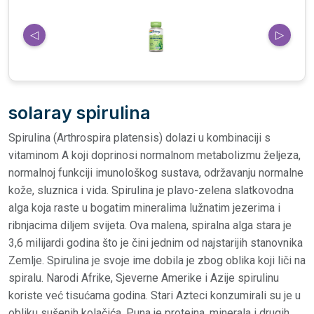
◁
▷
solaray spirulina
Spirulina (Arthrospira platensis) dolazi u kombinaciji s
vitaminom A koji doprinosi normalnom metabolizmu željeza,
normalnoj funkciji imunološkog sustava, održavanju normalne
kože, sluznica i vida. Spirulina je plavo-zelena slatkovodna
alga koja raste u bogatim mineralima lužnatim jezerima i
ribnjacima diljem svijeta. Ova malena, spiralna alga stara je
3,6 milijardi godina što je čini jednim od najstarijih stanovnika
Zemlje. Spirulina je svoje ime dobila je zbog oblika koji liči na
spiralu. Narodi Afrike, Sjeverne Amerike i Azije spirulinu
koriste već tisućama godina. Stari Azteci konzumirali su je u
obliku sušenih kolačića. Puna je proteina, minerala i drugih