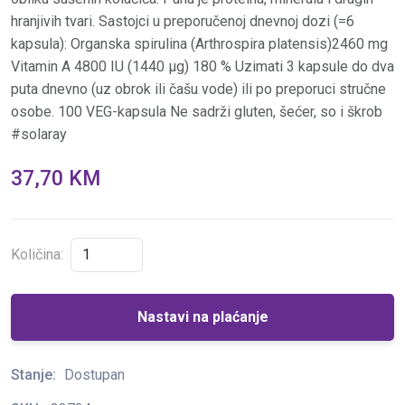
hranjivih tvari. Sastojci u preporučenoj dnevnoj dozi (=6
kapsula): Organska spirulina (Arthrospira platensis)2460 mg
Vitamin A 4800 IU (1440 μg) 180 % Uzimati 3 kapsule do dva
puta dnevno (uz obrok ili čašu vode) ili po preporuci stručne
osobe. 100 VEG-kapsula Ne sadrži gluten, šećer, so i škrob
#solaray
37,70 KM
Količina:
Nastavi na plaćanje
Stanje:
Dostupan