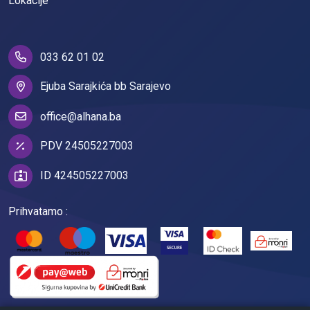
Lokacije
033 62 01 02
Ejuba Sarajkića bb Sarajevo
office@alhana.ba
PDV 24505227003
ID 424505227003
Prihvatamo :