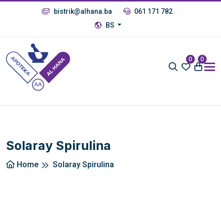
bistrik@alhana.ba
061 171 782
BS
0
0
Solaray Spirulina
Home
Solaray Spirulina