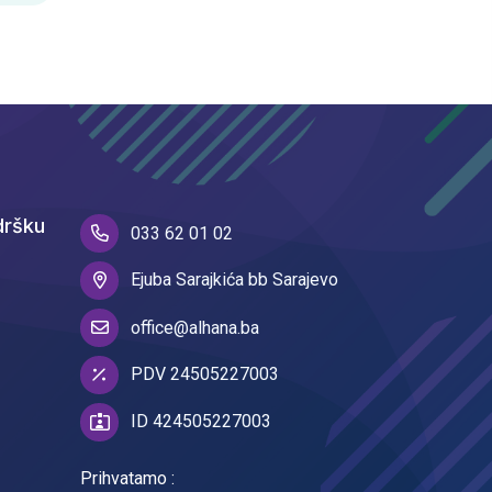
dršku
033 62 01 02
Ejuba Sarajkića bb Sarajevo
office@alhana.ba
PDV 24505227003
ID 424505227003
Prihvatamo :