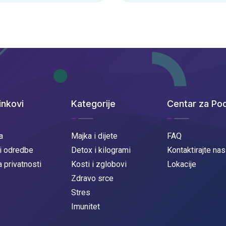
inkovi
Kategorije
Centar za Po
a
Majka i dijete
FAQ
 i odredbe
Detox i kilogrami
Kontaktirajte nas
a privatnosti
Kosti i zglobovi
Lokacije
Zdravo srce
Stres
Imunitet