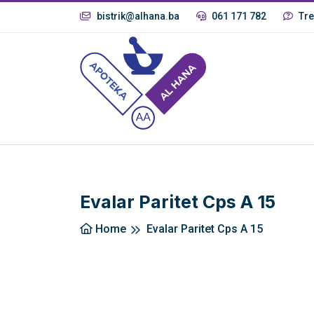
bistrik@alhana.ba
061 171 782
Tre
Evalar Paritet Cps A 15
Home
Evalar Paritet Cps A 15