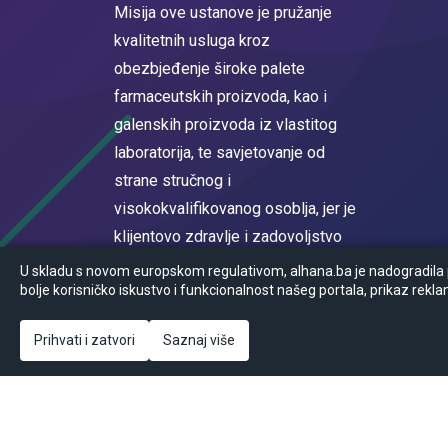
Misija ove ustanove je pružanje
kvalitetnih usluga kroz
obezbjeđenje široke palete
farmaceutskih proizvoda, kao i
galenskih proizvoda iz vlastitog
laboratorija, te savjetovanje od
strane stručnog i
visokokvalifikovanog osoblja, jer je
klijentovo zdravlje i zadovoljstvo
na prvom mjestu.
U skladu s novom europskom regulativom, alhana.ba je nadogradila po
bolje korisničko iskustvo i funkcionalnost našeg portala, prikaz rekla
Registrovan u sudskom registru
Općinskog suda u Sarajevu MBS
Prihvati i zatvori
Saznaj više
65-05-0017-16