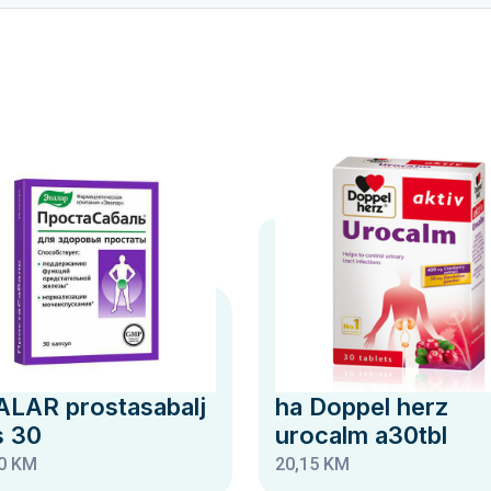
ALAR prostasabalj
ha Doppel herz
s 30
urocalm a30tbl
0 KM
20,15 KM