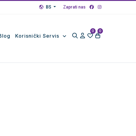
BS
Zaprati nas
0
0
Blog
Korisnički Servis