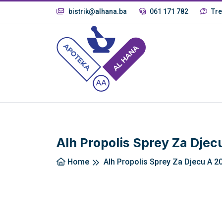
bistrik@alhana.ba
061 171 782
Tre
Alh Propolis Sprey Za Djec
Home
Alh Propolis Sprey Za Djecu A 2