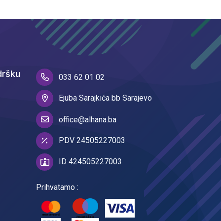
dršku
033 62 01 02
Ejuba Sarajkića bb Sarajevo
office@alhana.ba
PDV 24505227003
ID 424505227003
Prihvatamo :