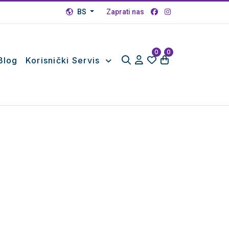
BS
Zaprati nas
0
0
Blog
Korisnički Servis