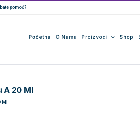
bate pomoć?
Početna
O Nama
Proizvodi
Shop
u A 20 Ml
0 Ml