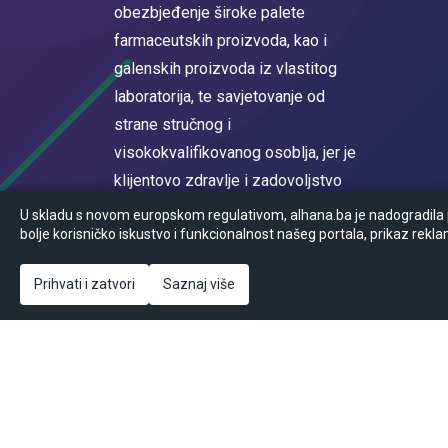
obezbjeđenje široke palete
farmaceutskih proizvoda, kao i
galenskih proizvoda iz vlastitog
laboratorija, te savjetovanje od
strane stručnog i
visokokvalifikovanog osoblja, jer je
klijentovo zdravlje i zadovoljstvo
na prvom mjestu.
U skladu s novom europskom regulativom, alhana.ba je nadogradila po
bolje korisničko iskustvo i funkcionalnost našeg portala, prikaz rekla
Registrovan u sudskom registru
Općinskog suda u Sarajevu MBS
Prihvati i zatvori
Saznaj više
65-05-0017-16
© Powered by
2026
Ansoft