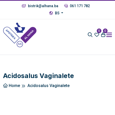
bistrik@alhana.ba
061 171 782
BS
0
0
Acidosalus Vaginalete
Home
Acidosalus Vaginalete