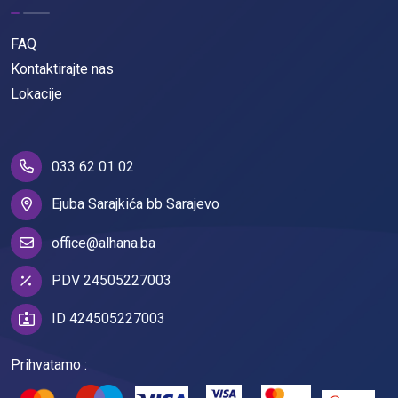
FAQ
Kontaktirajte nas
Lokacije
033 62 01 02
Ejuba Sarajkića bb Sarajevo
office@alhana.ba
PDV 24505227003
ID 424505227003
Prihvatamo :