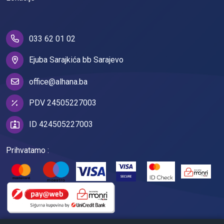
033 62 01 02
Ejuba Sarajkića bb Sarajevo
office@alhana.ba
PDV 24505227003
ID 424505227003
Prihvatamo :