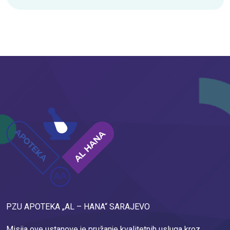
PZU APOTEKA „AL – HANA“ SARAJEVO
Misija ove ustanove je pružanje kvalitetnih usluga kroz