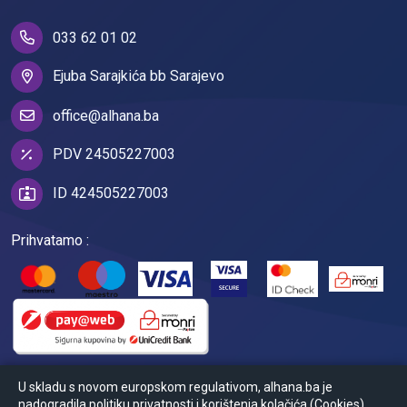
033 62 01 02
Ejuba Sarajkića bb Sarajevo
office@alhana.ba
PDV 24505227003
ID 424505227003
Prihvatamo :
U skladu s novom europskom regulativom, alhana.ba je
nadogradila politiku privatnosti i korištenja kolačića (Cookies).