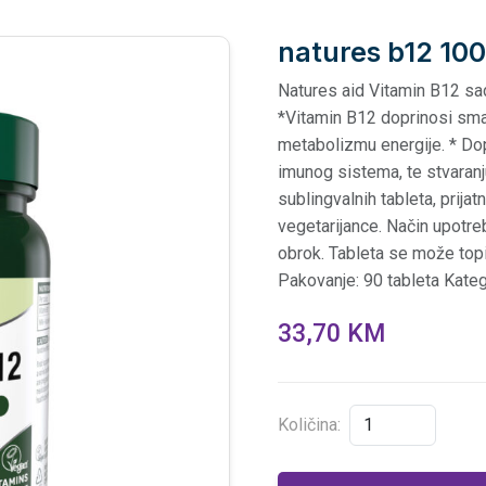
natures b12 100
Natures aid Vitamin B12 sad
*Vitamin B12 doprinosi sman
metabolizmu energije. * Do
imunog sistema, te stvaranju
sublingvalnih tableta, prija
vegetarijance. Način upotre
obrok. Tableta se može topit
Pakovanje: 90 tableta Kate
33,70 KM
Količina: