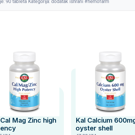
anje: 90 tableta Kategorija: dodatak ishrani #hemofarm
 Cal Mag Zinc high
Kal Calcium 600m
tency
oyster shell