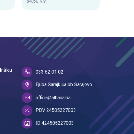
64,50 KM
dršku
033 62 01 02
Ejuba Sarajkića bb Sarajevo
office@alhana.ba
PDV 24505227003
ID 424505227003