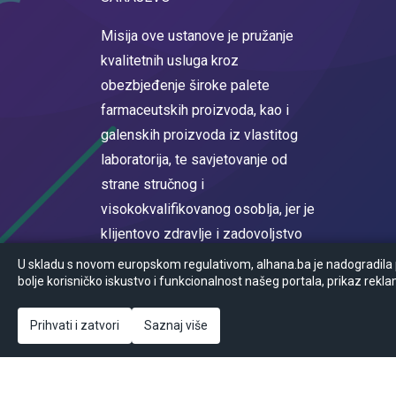
Misija ove ustanove je pružanje
kvalitetnih usluga kroz
obezbjeđenje široke palete
farmaceutskih proizvoda, kao i
galenskih proizvoda iz vlastitog
laboratorija, te savjetovanje od
strane stručnog i
visokokvalifikovanog osoblja, jer je
klijentovo zdravlje i zadovoljstvo
na prvom mjestu.
U skladu s novom europskom regulativom, alhana.ba je nadogradila po
bolje korisničko iskustvo i funkcionalnost našeg portala, prikaz rekla
Registrovan u sudskom registru
Općinskog suda u Sarajevu MBS
Prihvati i zatvori
Saznaj više
65-05-0017-16