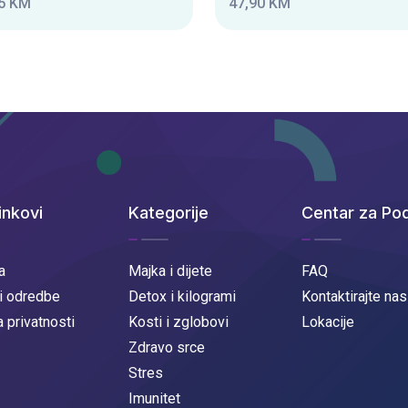
5 KM
47,90 KM
inkovi
Kategorije
Centar za Po
a
Majka i dijete
FAQ
 i odredbe
Detox i kilogrami
Kontaktirajte nas
a privatnosti
Kosti i zglobovi
Lokacije
Zdravo srce
Stres
Imunitet