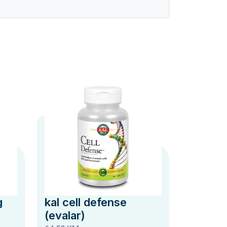
g
kal cell defense
(evalar)