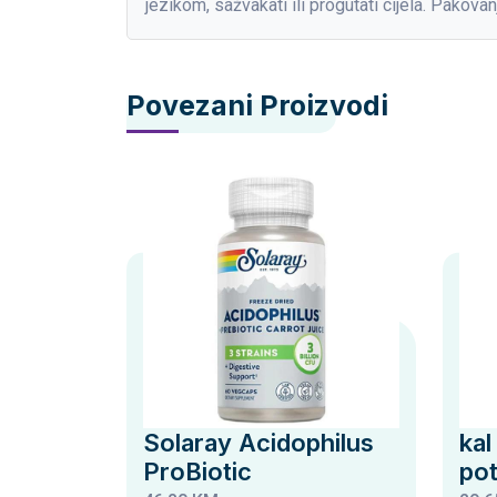
jezikom, sažvakati ili progutati cijela. Pakov
Povezani Proizvodi
Solaray Acidophilus
kal
ProBiotic
po