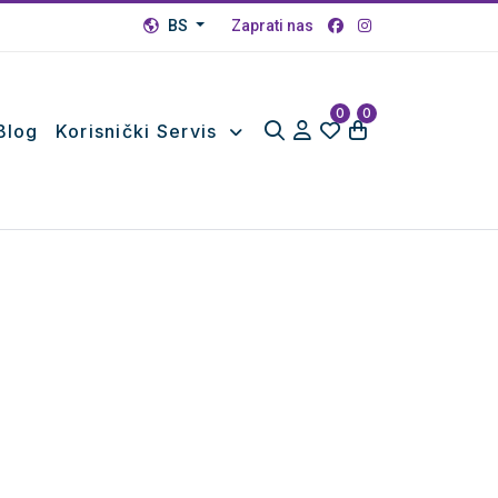
BS
Zaprati nas
0
0
Blog
Korisnički Servis