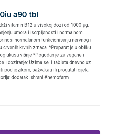
0iu a90 tbl
rži vitamin B12 u visokoj dozi od 1000 μg.
jenju umora i iscrpljenosti i normalnom
prinosi normalanom funkcionisanju nervnog i
 crvenih krvnih zrnaca. *Preparat je u obliku
tnog ukusa višnje *Pogodan je za vegane i
be i doziranje: Uzima se 1 tableta dnevno uz
i pod jezikom, sažvakati ili progutati cijela.
gorija: dodatak ishrani #hemofarm