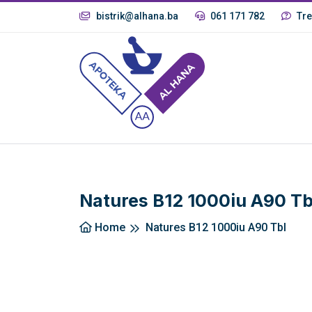
bistrik@alhana.ba
061 171 782
Tre
Natures B12 1000iu A90 Tb
Home
Natures B12 1000iu A90 Tbl