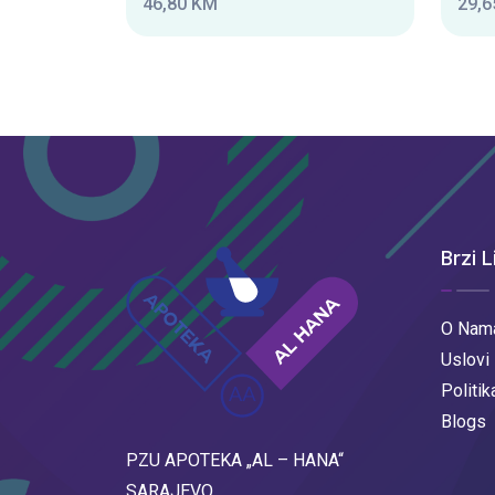
46,80 KM
29,6
Brzi L
O Nam
Uslovi
Politik
Blogs
PZU APOTEKA „AL – HANA“
SARAJEVO