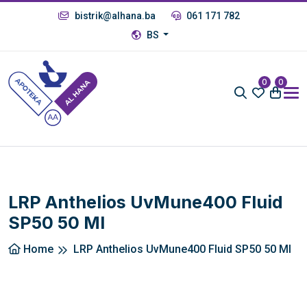
bistrik@alhana.ba
061 171 782
BS
0
0
LRP Anthelios UvMune400 Fluid
SP50 50 Ml
Home
LRP Anthelios UvMune400 Fluid SP50 50 Ml