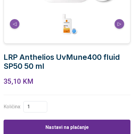
◁
▷
LRP Anthelios UvMune400 fluid
SP50 50 ml
35,10 KM
Količina:
Nastavi na plaćanje