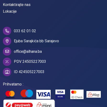
Kontaktirajte nas
Lokacije
033 62 01 02
Ejuba Sarajkića bb Sarajevo
office@alhana.ba
PDV 24505227003
ID 424505227003
Prihvatamo :