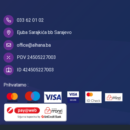
033 62 01 02
Ejuba Sarajkića bb Sarajevo
office@alhana.ba
PDV 24505227003
ID 424505227003
Prihvatamo :