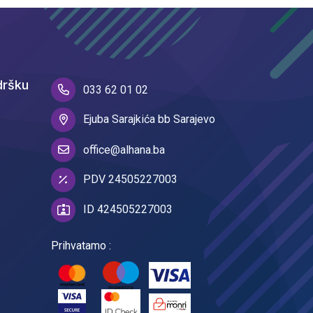
dršku
033 62 01 02
Ejuba Sarajkića bb Sarajevo
office@alhana.ba
PDV 24505227003
ID 424505227003
Prihvatamo :