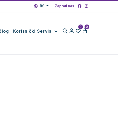
BS
Zaprati nas
0
0
Blog
Korisnički Servis