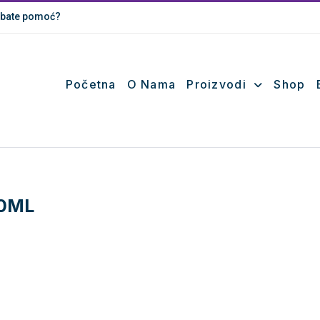
bate pomoć?
Početna
O Nama
Proizvodi
Shop
00ML