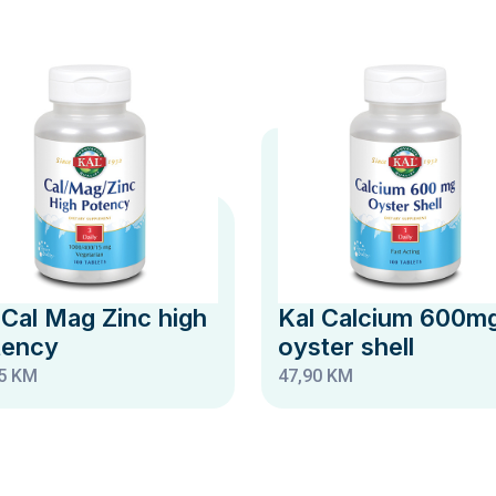
 Cal Mag Zinc high
Kal Calcium 600m
tency
oyster shell
5 KM
47,90 KM