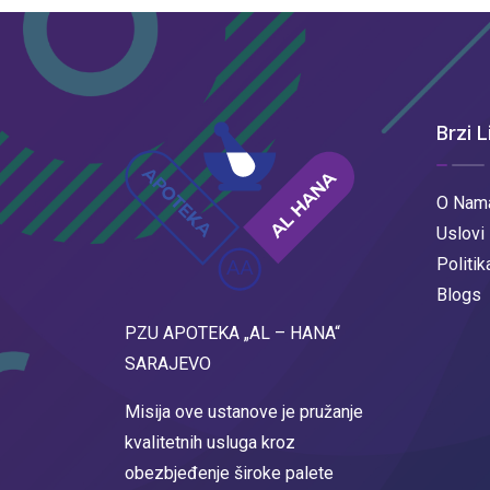
Brzi L
O Nam
Uslovi
Politik
Blogs
PZU APOTEKA „AL – HANA“
SARAJEVO
Misija ove ustanove je pružanje
kvalitetnih usluga kroz
obezbjeđenje široke palete