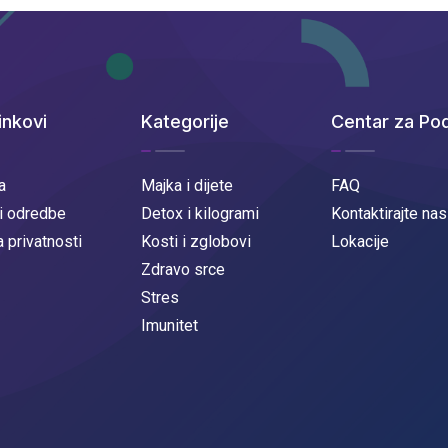
inkovi
Kategorije
Centar za Po
a
Majka i dijete
FAQ
 i odredbe
Detox i kilogrami
Kontaktirajte nas
a privatnosti
Kosti i zglobovi
Lokacije
Zdravo srce
Stres
Imunitet