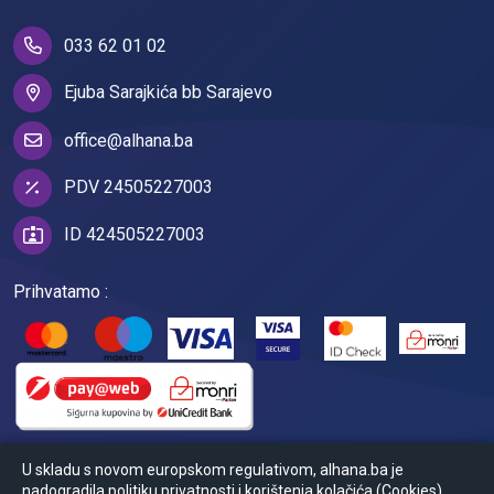
033 62 01 02
Ejuba Sarajkića bb Sarajevo
office@alhana.ba
PDV 24505227003
ID 424505227003
Prihvatamo :
U skladu s novom europskom regulativom, alhana.ba je
nadogradila politiku privatnosti i korištenja kolačića (Cookies).