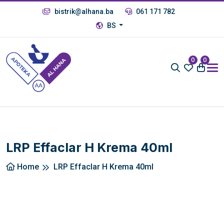
bistrik@alhana.ba
061 171 782
BS
0
0
LRP Effaclar H Krema 40ml
Home
LRP Effaclar H Krema 40ml