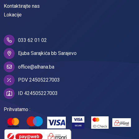
Kontaktirajte nas
Lokacije
033 62 01 02
Ejuba Sarajkića bb Sarajevo
office@alhana.ba
PDV 24505227003
ID 424505227003
Prihvatamo :