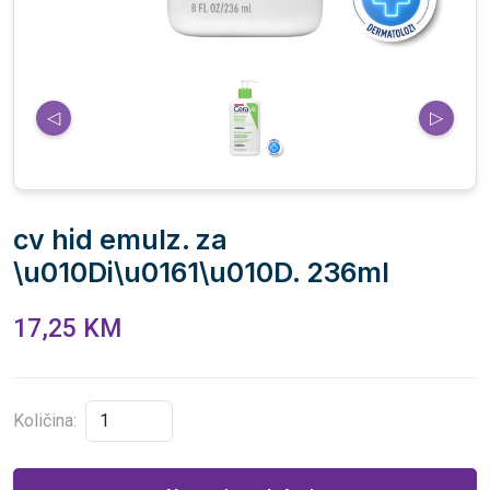
◁
▷
cv hid emulz. za
\u010Di\u0161\u010D. 236ml
17,25 KM
Količina: