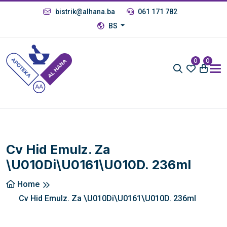
bistrik@alhana.ba
061 171 782
BS
0
0
Cv Hid Emulz. Za
\u010Di\u0161\u010D. 236ml
Home
Cv Hid Emulz. Za \u010Di\u0161\u010D. 236ml