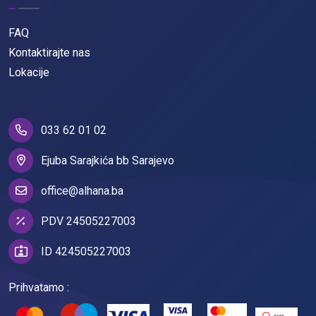
FAQ
Kontaktirajte nas
Lokacije
033 62 01 02
Ejuba Sarajkića bb Sarajevo
office@alhana.ba
PDV 24505227003
ID 424505227003
Prihvatamo :