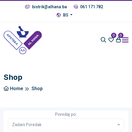
bistrik@alhana.ba
061 171 782
BS
0
0
Shop
Home
Shop
Poredaj po:
Zadani Poredak