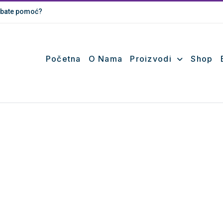
bate pomoć?
Početna
O Nama
Proizvodi
Shop