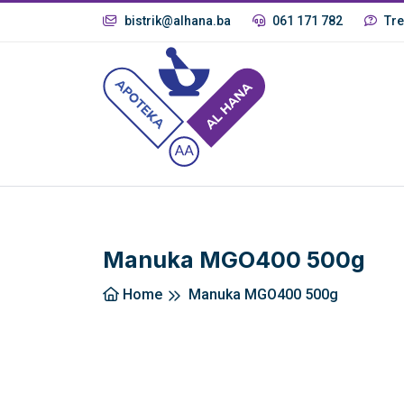
bistrik@alhana.ba
061 171 782
Tre
Manuka MGO400 500g
Home
Manuka MGO400 500g