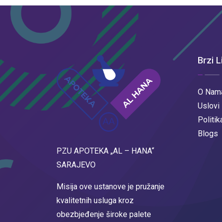
Brzi L
O Nam
Uslovi
Politik
Blogs
PZU APOTEKA „AL – HANA“
SARAJEVO
Misija ove ustanove je pružanje
kvalitetnih usluga kroz
obezbjeđenje široke palete