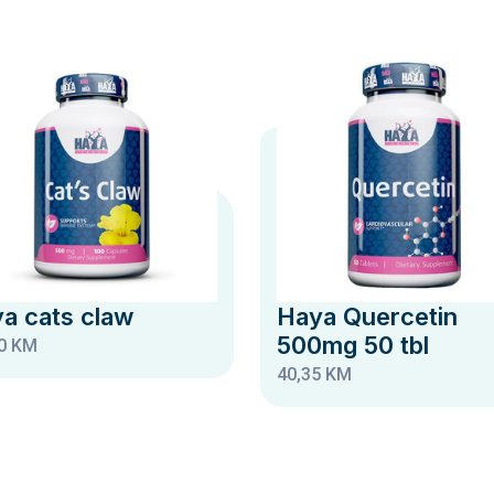
a cats claw
Haya Quercetin
500mg 50 tbl
0 KM
40,35 KM