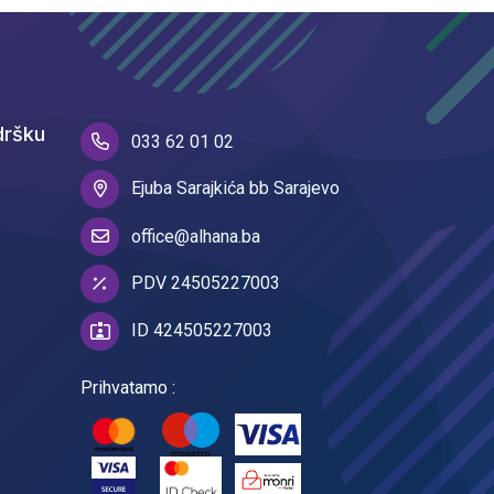
dršku
033 62 01 02
Ejuba Sarajkića bb Sarajevo
office@alhana.ba
PDV 24505227003
ID 424505227003
Prihvatamo :