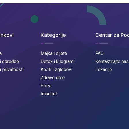
inkovi
Kategorije
Centar za Po
a
Majka i dijete
FAQ
 i odredbe
Detox i kilogrami
Kontaktirajte nas
a privatnosti
Kosti i zglobovi
Lokacije
Zdravo srce
Stres
Imunitet