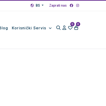
BS
Zaprati nas
0
0
Blog
Korisnički Servis