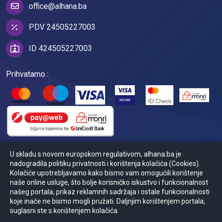
office@alhana.ba
PDV 24505227003
ID 424505227003
Prihvatamo :
U skladu s novom europskom regulativom, alhana.ba je
nadogradila politiku privatnosti i korištenja kolačića (Cookies).
Kolačiće upotrebljavamo kako bismo vam omogućili korištenje
naše online usluge, što bolje korisničko iskustvo i funkcionalnost
našeg portala, prikaz reklamnih sadržaja i ostale funkcionalnosti
koje inače ne bismo mogli pružati. Daljnjim korištenjem portala,
© Powered by
2026
Ansoft
suglasni ste s korištenjem kolačića.