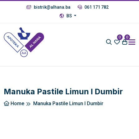
bistrik@alhana.ba
061 171 782
BS
0
0
Manuka Pastile Limun I Dumbir
Home
Manuka Pastile Limun I Dumbir