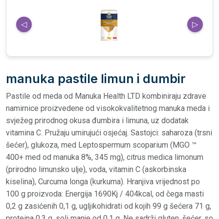
◁
▷
manuka pastile limun i dumbir
Pastile od meda od Manuka Health LTD kombiniraju zdrave
namirnice proizvedene od visokokvalitetnog manuka meda i
svježeg prirodnog okusa đumbira i limuna, uz dodatak
vitamina C. Pružaju umirujući osjećaj. Sastojci: saharoza (trsni
šećer), glukoza, med Leptospermum scoparium (MGO ™
400+ med od manuka 8%, 345 mg), citrus medica limonum
(prirodno limunsko ulje), voda, vitamin C (askorbinska
kiselina), Curcuma longa (kurkuma). Hranjiva vrijednost po
100 g proizvoda: Energija 1690Kj / 404kcal, od čega masti
0,2 g zasićenih 0,1 g, ugljikohidrati od kojih 99 g šećera 71 g,
proteina 0,3 g, soli manje od 0,1 g. Ne sadrži gluten, šećer, so