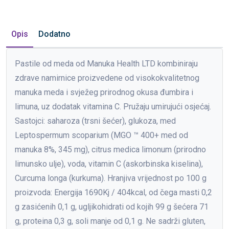
Opis
Dodatno
Pastile od meda od Manuka Health LTD kombiniraju
zdrave namirnice proizvedene od visokokvalitetnog
manuka meda i svježeg prirodnog okusa đumbira i
limuna, uz dodatak vitamina C. Pružaju umirujući osjećaj.
Sastojci: saharoza (trsni šećer), glukoza, med
Leptospermum scoparium (MGO ™ 400+ med od
manuka 8%, 345 mg), citrus medica limonum (prirodno
limunsko ulje), voda, vitamin C (askorbinska kiselina),
Curcuma longa (kurkuma). Hranjiva vrijednost po 100 g
proizvoda: Energija 1690Kj / 404kcal, od čega masti 0,2
g zasićenih 0,1 g, ugljikohidrati od kojih 99 g šećera 71
g, proteina 0,3 g, soli manje od 0,1 g. Ne sadrži gluten,