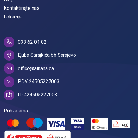
Kontaktirajte nas
Lokacije
033 62 01 02
Ejuba Sarajkića bb Sarajevo
office@alhana.ba
PDV 24505227003
ID 424505227003
Prihvatamo :