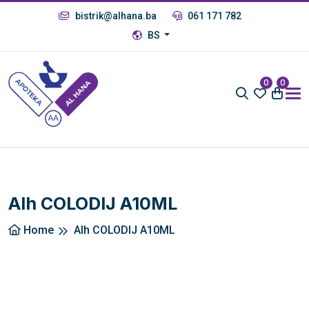
bistrik@alhana.ba
061 171 782
BS
0
0
Alh COLODIJ A10ML
Home
Alh COLODIJ A10ML