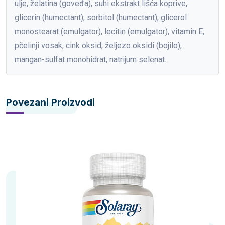
ulje, želatina (goveđa), suhi ekstrakt lišća koprive,
glicerin (humectant), sorbitol (humectant), glicerol
monostearat (emulgator), lecitin (emulgator), vitamin E,
pčelinji vosak, cink oksid, željezo oksidi (bojilo),
mangan-sulfat monohidrat, natrijum selenat.
Povezani Proizvodi