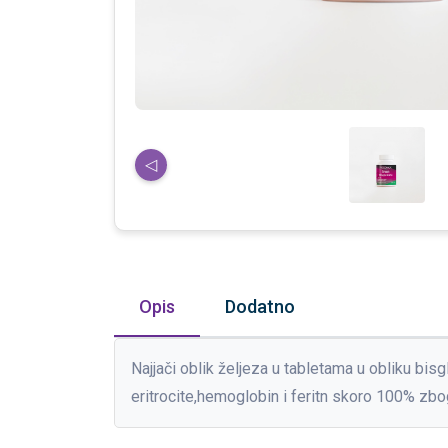
◁
Opis
Dodatno
Najjači oblik željeza u tabletama u obliku bis
eritrocite,hemoglobin i feritn skoro 100% zbog