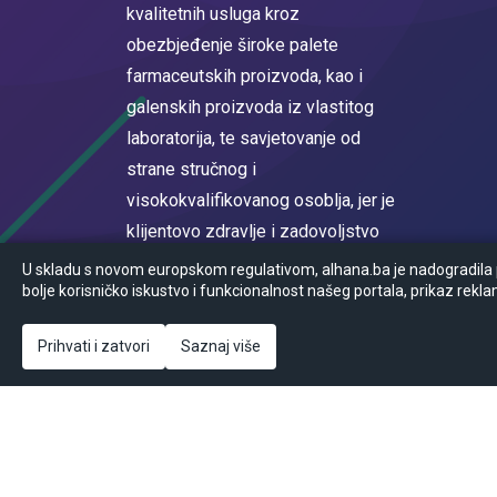
kvalitetnih usluga kroz
obezbjeđenje široke palete
farmaceutskih proizvoda, kao i
galenskih proizvoda iz vlastitog
laboratorija, te savjetovanje od
strane stručnog i
visokokvalifikovanog osoblja, jer je
klijentovo zdravlje i zadovoljstvo
na prvom mjestu.
U skladu s novom europskom regulativom, alhana.ba je nadogradila po
bolje korisničko iskustvo i funkcionalnost našeg portala, prikaz rekla
Registrovan u sudskom registru
Općinskog suda u Sarajevu MBS
Prihvati i zatvori
Saznaj više
65-05-0017-16
© Powered by
2026
Ansoft