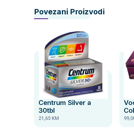
Povezani Proizvodi
Centrum Silver a
Voo
30tbl
Co
21,65 KM
99,0