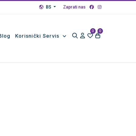
BS
Zaprati nas
0
0
Blog
Korisnički Servis