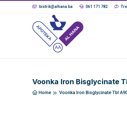
bistrik@alhana.ba
061 171 782
Tre
Voonka Iron Bisglycinate T
Home
Voonka Iron Bisglycinate Tbl A9