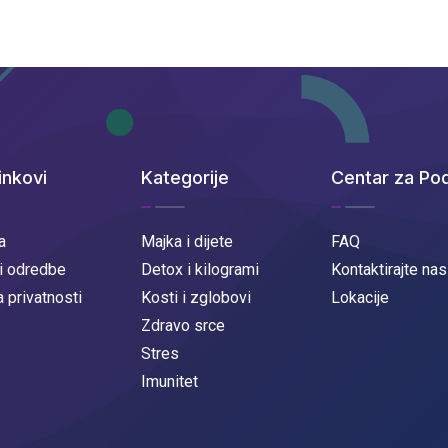
inkovi
Kategorije
Centar za Po
a
Majka i dijete
FAQ
 i odredbe
Detox i kilogrami
Kontaktirajte nas
a privatnosti
Kosti i zglobovi
Lokacije
Zdravo srce
Stres
Imunitet