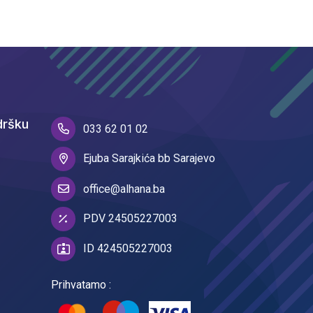
dršku
033 62 01 02
Ejuba Sarajkića bb Sarajevo
office@alhana.ba
PDV 24505227003
ID 424505227003
Prihvatamo :