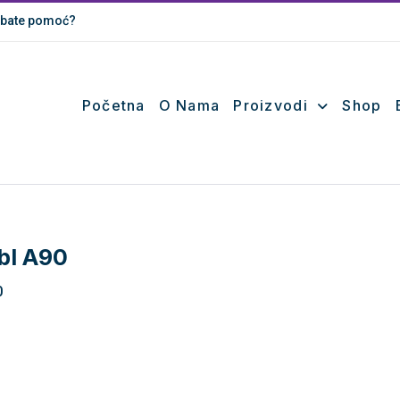
bate pomoć?
Početna
O Nama
Proizvodi
Shop
bl A90
0