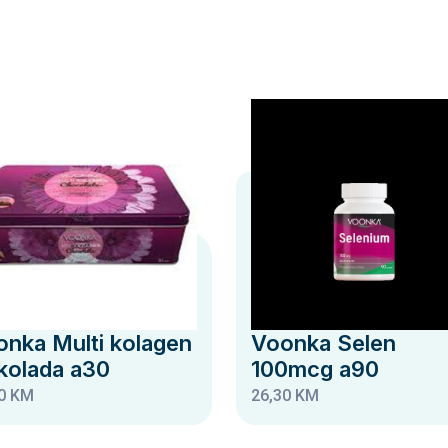
nka Multi kolagen
Voonka Selen
kolada a30
100mcg a90
0 KM
26,30 KM