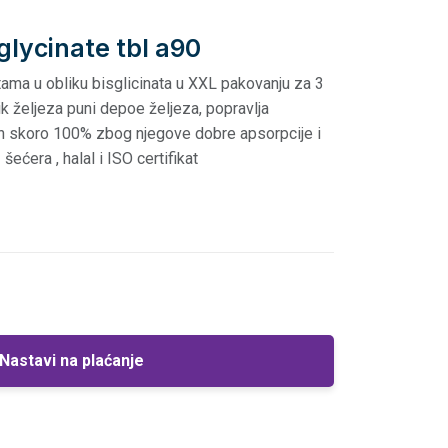
glycinate tbl a90
etama u obliku bisglicinata u XXL pakovanju za 3
k željeza puni depoe željeza, popravlja
itn skoro 100% zbog njegove dobre apsorpcije i
šećera , halal i ISO certifikat
Nastavi na plaćanje