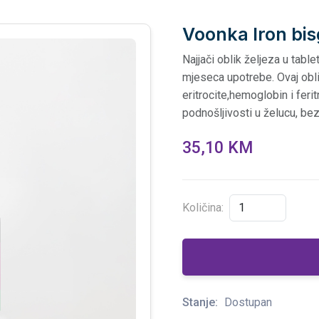
Voonka Iron bis
Najjači oblik željeza u tabl
mjeseca upotrebe. Ovaj obli
eritrocite,hemoglobin i fer
podnošljivosti u želucu, bez 
35,10 KM
Količina:
Stanje:
Dostupan