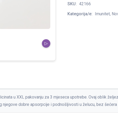
SKU:
42166
Kategorija/e:
Imunitet, Nov
▷
glicinata u XXL pakovanju za 3 mjeseca upotrebe. Ovaj oblik želje
 njegove dobre apsorpcije i podnošljivosti u želucu, bez šećera , h