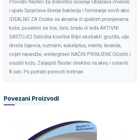
Providni flasteri za diskretno nošenje Ublažava crvenilo
i upalu Sprječava širenje bakterija i formiranje novih akni
IDEALNO ZA Osobe sa aknama ili upalnim promjenama
kože, posebno za lice, čelo, bradu ili leđa AKTIVNI
SASTOJCI Salicilna kiselina Biljni ekstrakti: grožđe, ulje
drveta čajevca, ruzmarin, eukaliptus, menta, lavanda,
cvijet narandže, wintergreen NAČIN PRIMJENE Očistiti i
osušiti kožu. Zalijepiti flaster direktno na aknu i ostaviti
8 sati. Po potrebi ponoviti tretman.
Povezani Proizvodi