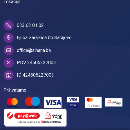
Lokacije
033 62 01 02
Ejuba Sarajkića bb Sarajevo
office@alhana.ba
PDV 24505227003
ID 424505227003
Prihvatamo :