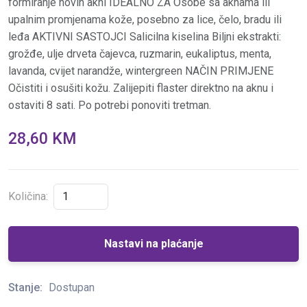
formiranje novih akni IDEALNO ZA Osobe sa aknama ili
upalnim promjenama kože, posebno za lice, čelo, bradu ili
leđa AKTIVNI SASTOJCI Salicilna kiselina Biljni ekstrakti:
grožđe, ulje drveta čajevca, ruzmarin, eukaliptus, menta,
lavanda, cvijet narandže, wintergreen NAČIN PRIMJENE
Očistiti i osušiti kožu. Zalijepiti flaster direktno na aknu i
ostaviti 8 sati. Po potrebi ponoviti tretman.
28,60 KM
Količina:
Nastavi na plaćanje
Stanje:
Dostupan