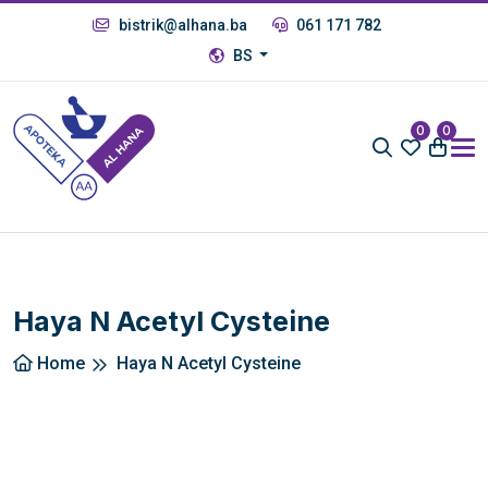
bistrik@alhana.ba
061 171 782
BS
0
0
Haya N Acetyl Cysteine
Home
Haya N Acetyl Cysteine