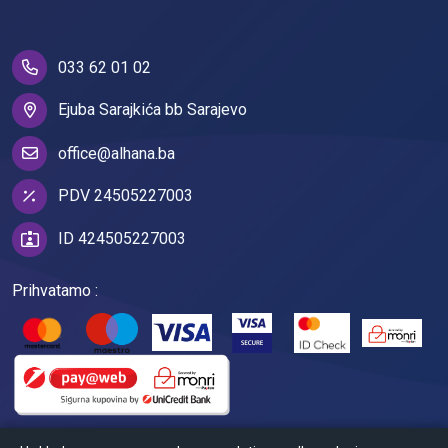
033 62 01 02
Ejuba Sarajkića bb Sarajevo
office@alhana.ba
PDV 24505227003
ID 424505227003
Prihvatamo :