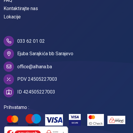
FAQ
Kontaktirajte nas
Lokacije
033 62 01 02
Ejuba Sarajkića bb Sarajevo
office@alhana.ba
PDV 24505227003
ID 424505227003
Prihvatamo :