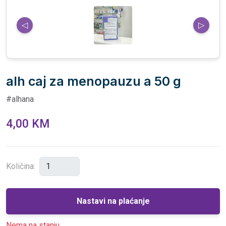
◁
▷
alh caj za menopauzu a 50 g
#alhana
4,00 KM
Količina:
Nastavi na plaćanje
Nema na stanju