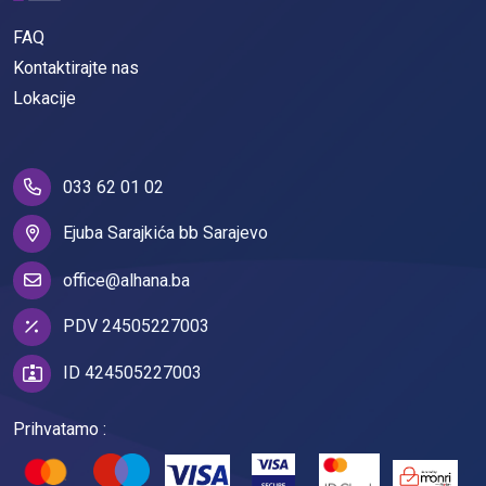
FAQ
Kontaktirajte nas
Lokacije
033 62 01 02
Ejuba Sarajkića bb Sarajevo
office@alhana.ba
PDV 24505227003
ID 424505227003
Prihvatamo :