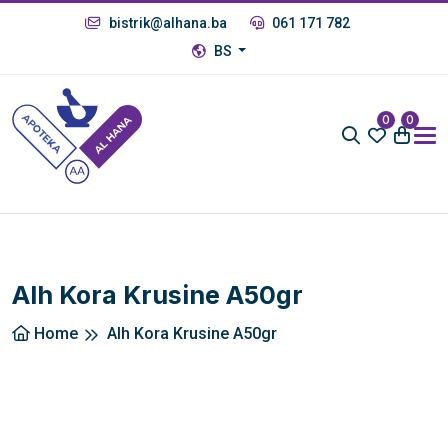
bistrik@alhana.ba
061 171 782
BS
0
0
Alh Kora Krusine A50gr
Home
Alh Kora Krusine A50gr