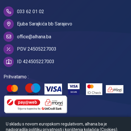
033 62 01 02
Ejuba Sarajkića bb Sarajevo
office@alhana.ba
PDV 24505227003
ID 424505227003
Prihvatamo :
U skladu s novom europskom regulativom, alhana.ba je
nadogradila politiku privatnosti i korištenja kolačića (Cookies).