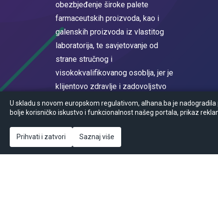
obezbjeđenje široke palete
farmaceutskih proizvoda, kao i
galenskih proizvoda iz vlastitog
laboratorija, te savjetovanje od
strane stručnog i
visokokvalifikovanog osoblja, jer je
klijentovo zdravlje i zadovoljstvo
na prvom mjestu.
U skladu s novom europskom regulativom, alhana.ba je nadogradila po
bolje korisničko iskustvo i funkcionalnost našeg portala, prikaz rekla
Registrovan u sudskom registru
Općinskog suda u Sarajevu MBS
Prihvati i zatvori
Saznaj više
65-05-0017-16
© Powered by
2026
Ansoft