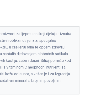
oizvodi za ljepotu oni koji djeluju - iznutra.
tivih oblika nutrijenata, specijalno
tiju, u cijeljenju rana te općem zdravlju
ja nastalih djelovanjem slobodnih radikala.
ih kostiju, zuba i desni. Silicij pomaže kod
ciji s vitaminom C neophodni nutrijenti za
ti kožu od sunca, a važan je i za izgradnju
ksidativni mineral s brojnim povoljnim