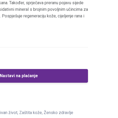
akana. Također, sprječava preranu pojavu sijede
sidativni mineral s brojnim povoljnim učincima za
. Pospješuje regeneraciju kože, cijeljenje rana i
Nastavi na plaćanje
tivan život, Zaštita kože, Žensko zdravlje