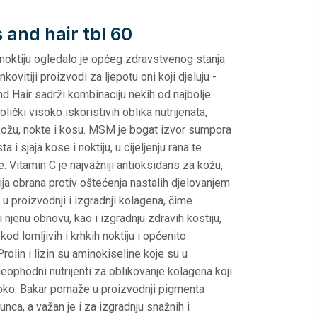
s and hair tbl 60
i noktiju ogledalo je općeg zdravstvenog stanja
kovitiji proizvodi za ljepotu oni koji djeluju -
and Hair sadrži kombinaciju nekih od najbolje
olički visoko iskoristivih oblika nutrijenata,
kožu, nokte i kosu. MSM je bogat izvor sumpora
a i sjaja kose i noktiju, u cijeljenju rana te
 Vitamin C je najvažniji antioksidans za kožu,
tija obrana protiv oštećenja nastalih djelovanjem
u proizvodnji i izgradnji kolagena, čime
njenu obnovu, kao i izgradnju zdravih kostiju,
kod lomljivih i krhkih noktiju i općenito
Prolin i lizin su aminokiseline koje su u
eophodni nutrijenti za oblikovanje kolagena koji
pko. Bakar pomaže u proizvodnji pigmenta
unca, a važan je i za izgradnju snažnih i