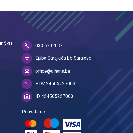
dršku
033 62 01 02
Ejuba Sarajkića bb Sarajevo
office@alhana.ba
PDV 24505227003
ID 424505227003
Prihvatamo :