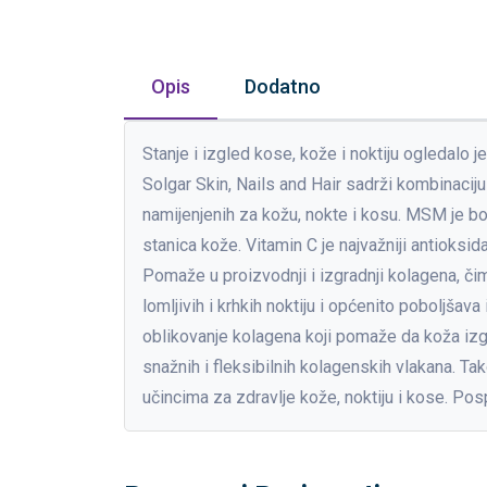
Opis
Dodatno
Stanje i izgled kose, kože i noktiju ogledalo j
Solgar Skin, Nails and Hair sadrži kombinaciju 
namijenjenih za kožu, nokte i kosu. MSM je boga
stanica kože. Vitamin C je najvažniji antioksid
Pomaže u proizvodnji i izgradnji kolagena, čim
lomljivih i krhkih noktiju i općenito poboljšav
oblikovanje kolagena koji pomaže da koža izgl
snažnih i fleksibilnih kolagenskih vlakana. Ta
učincima za zdravlje kože, noktiju i kose. Pospj