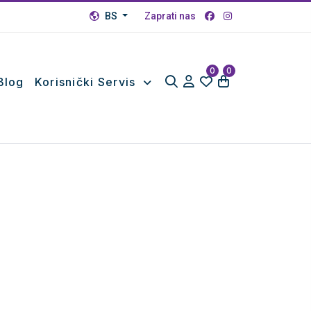
BS
Zaprati nas
0
0
Blog
Korisnički Servis