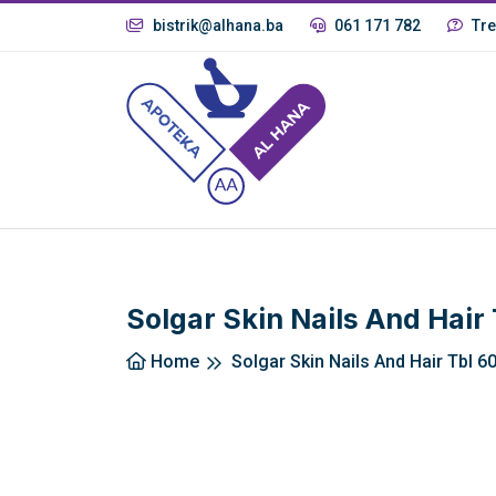
bistrik@alhana.ba
061 171 782
Tre
Solgar Skin Nails And Hair
Home
Solgar Skin Nails And Hair Tbl 6