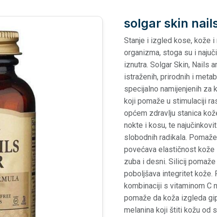
solgar skin nail
Stanje i izgled kose, kože 
organizma, stoga su i najučin
iznutra. Solgar Skin, Nails 
istraženih, prirodnih i metab
specijalno namijenjenih za 
koji pomaže u stimulaciji rast
općem zdravlju stanica kože.
nokte i kosu, te najučinkovi
slobodnih radikala. Pomaže 
povećava elastičnost kože i 
zuba i desni. Silicij pomaže 
poboljšava integritet kože. 
kombinaciji s vitaminom C n
pomaže da koža izgleda gi
melanina koji štiti kožu od s