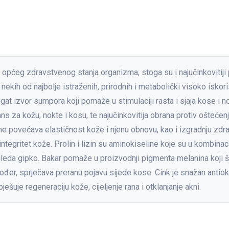
e općeg zdravstvenog stanja organizma, stoga su i najučinkovitiji pr
nekih od najbolje istraženih, prirodnih i metabolički visoko iskoris
t izvor sumpora koji pomaže u stimulaciji rasta i sjaja kose i nok
ans za kožu, nokte i kosu, te najučinkovitija obrana protiv oštećen
e povećava elastičnost kože i njenu obnovu, kao i izgradnju zdrav
a integritet kože. Prolin i lizin su aminokiseline koje su u kombina
eda gipko. Bakar pomaže u proizvodnji pigmenta melanina koji šti
kođer, sprječava preranu pojavu sijede kose. Cink je snažan antio
ešuje regeneraciju kože, cijeljenje rana i otklanjanje akni.