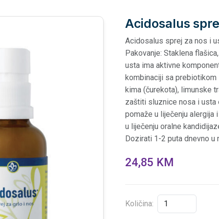
Acidosalus sprej
Acidosalus sprej za nos i 
Pakovanje: Staklena flašica
usta ima aktivne komponent
kombinaciji sa prebiotikom i
kima (čurekota), limunske tr
zaštiti sluznice nosa i usta o
pomaže u liječenju alergij
u liječenju oralne kandidijaz
Dozirati 1-2 puta dnevno u 
24,85 KM
Količina: