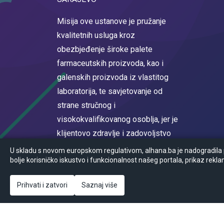
Misija ove ustanove je pružanje
kvalitetnih usluga kroz
obezbjeđenje široke palete
farmaceutskih proizvoda, kao i
galenskih proizvoda iz vlastitog
laboratorija, te savjetovanje od
strane stručnog i
visokokvalifikovanog osoblja, jer je
klijentovo zdravlje i zadovoljstvo
na prvom mjestu.
U skladu s novom europskom regulativom, alhana.ba je nadogradila po
bolje korisničko iskustvo i funkcionalnost našeg portala, prikaz rekla
Registrovan u sudskom registru
Općinskog suda u Sarajevu MBS
Prihvati i zatvori
Saznaj više
65-05-0017-16