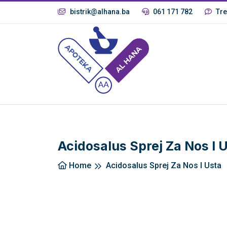
bistrik@alhana.ba
061 171 782
Tre
Acidosalus Sprej Za Nos I 
Home
Acidosalus Sprej Za Nos I Usta