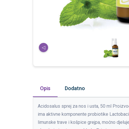
◁
Opis
Dodatno
Acidosalus sprej za nos i usta, 50 ml Proizv
ima aktivne komponente probiotike Lactobacill
limunske trave i košpice grejpa, moćno djeluje u