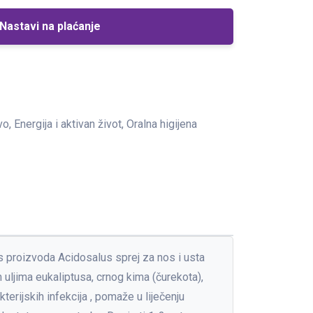
Nastavi na plaćanje
o, Energija i aktivan život, Oralna higijena
s proizvoda Acidosalus sprej za nos i usta
uljima eukaliptusa, crnog kima (čurekota),
kterijskih infekcija , pomaže u liječenju