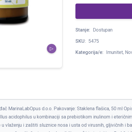
Stanje:
Dostupan
SKU:
5475
▷
Kategorija/e:
Imunitet, Nov
ođač MarinaLabOpus d.o.o. Pakovanje: Staklena flašica, 50 ml Opi
us acidophilus u kombinaciji sa prebiotikom inulinom i eteričnim 
 vlaženju i zaštiti sluznice nosa i usta od virusnih, gljivičnih i ba