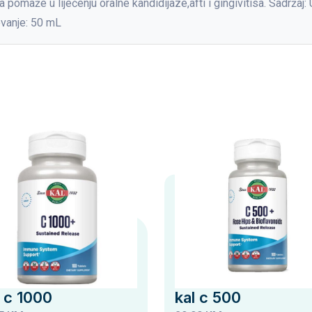
 pomaže u liječenju oralne kandidijaze,afti i gingivitisa. Sadržaj:
ovanje: 50 mL
 c 1000
kal c 500