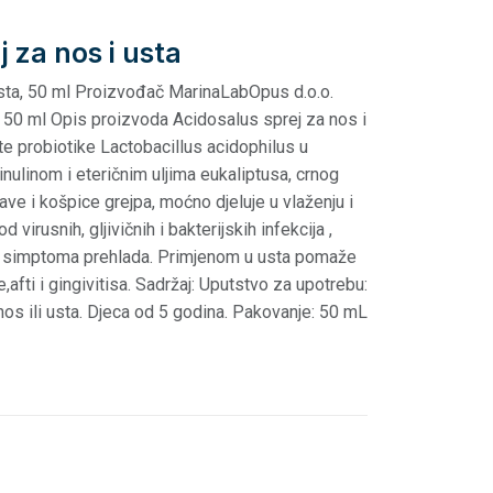
 za nos i usta
usta, 50 ml Proizvođač MarinaLabOpus d.o.o.
, 50 ml Opis proizvoda Acidosalus sprej za nos i
e probiotike Lactobacillus acidophilus u
nulinom i eteričnim uljima eukaliptusa, crnog
ave i košpice grejpa, moćno djeluje u vlaženju i
d virusnih, gljivičnih i bakterijskih infekcija ,
a i simptoma prehlada. Primjenom u usta pomaže
e,afti i gingivitisa. Sadržaj: Uputstvo za upotrebu:
nos ili usta. Djeca od 5 godina. Pakovanje: 50 mL