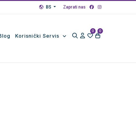
BS
Zaprati nas
0
0
Blog
Korisnički Servis