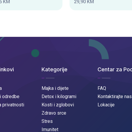
5 KM
29,90 KM
inkovi
Kategorije
Centar za Po
a
Majka i dijete
FAQ
 i odredbe
Detox i kilogrami
Kontaktirajte nas
a privatnosti
Kosti i zglobovi
Lokacije
Zdravo srce
Stres
Imunitet