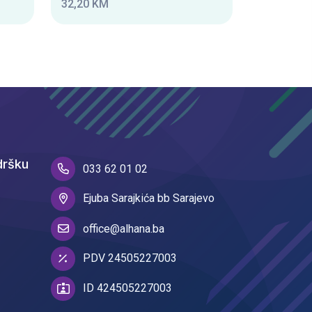
32,20 KM
dršku
033 62 01 02
Ejuba Sarajkića bb Sarajevo
office@alhana.ba
PDV 24505227003
ID 424505227003