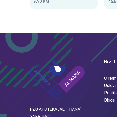
9,90 KM
46,6
Brzi L
O Nam
Uslovi
Politik
Blogs
PZU APOTEKA „AL – HANA“
SARAJEVO