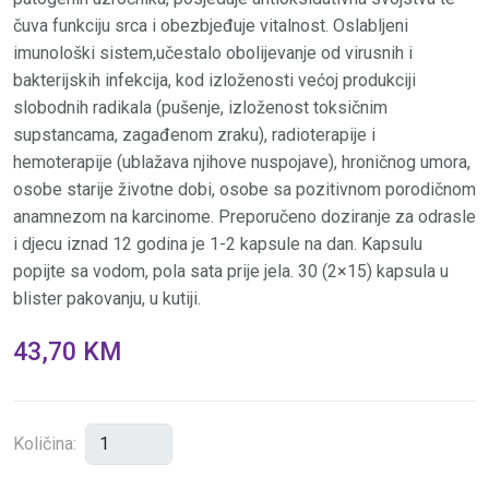
čuva funkciju srca i obezbjeđuje vitalnost. Oslabljeni
imunološki sistem,učestalo obolijevanje od virusnih i
bakterijskih infekcija, kod izloženosti većoj produkciji
slobodnih radikala (pušenje, izloženost toksičnim
supstancama, zagađenom zraku), radioterapije i
hemoterapije (ublažava njihove nuspojave), hroničnog umora,
osobe starije životne dobi, osobe sa pozitivnom porodičnom
anamnezom na karcinome. Preporučeno doziranje za odrasle
i djecu iznad 12 godina je 1-2 kapsule na dan. Kapsulu
popijte sa vodom, pola sata prije jela. 30 (2×15) kapsula u
blister pakovanju, u kutiji.
43,70 KM
Količina: