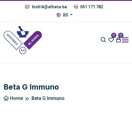
bistrik@alhana.ba
061 171 782
BS
0
0
Beta G Immuno
Home
Beta G Immuno