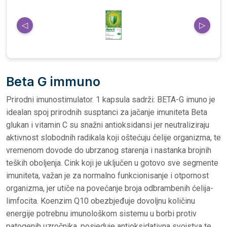
◁
▷
Beta G immuno
Prirodni imunostimulator. 1 kapsula sadrži: BETA-G imuno je
idealan spoj prirodnih susptanci za jačanje imuniteta Beta
glukan i vitamin C su snažni antioksidansi jer neutraliziraju
aktivnost slobodnih radikala koji oštećuju ćelije organizma, te
vremenom dovode do ubrzanog starenja i nastanka brojnih
teških oboljenja. Cink koji je uključen u gotovo sve segmente
imuniteta, važan je za normalno funkcionisanje i otpornost
organizma, jer utiče na povećanje broja odbrambenih ćelija-
limfocita. Koenzim Q10 obezbjeđuje dovoljnu količinu
energije potrebnu imunološkom sistemu u borbi protiv
patogenih uzročnika, posjeduje antioksidativna svojstva te