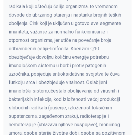
radikala koji oštećuju ćelije organizma, te vremenom
dovode do ubrzanog starenja i nastanka brojnih teških
oboljenja. Cink koji je uključen u gotovo sve segmente
imuniteta, važan je za normalno funkcionisanje i
otpornost organizma, jer utiče na povećanje broja
odbrambenih ćelija-limfocita. Koenzim Q10
obezbjeđuje dovoljnu količinu energije potrebnu
imunološkom sistemu u borbi protiv patogenih
uzročnika, posjeduje antioksidativna svojstva te čuva
funkciju srca i obezbjeđuje vitalnost. Oslabljeni
imunološki sistem,učestalo obolijevanje od virusnih i
bakterijskih infekcija, kod izloženosti većoj produkciji
slobodnih radikala (pušenje, izloženost toksičnim
supstancama, zagađenom zraku), radioterapije i
hemoterapije (ublažava njihove nuspojave), hroničnog
umora, osobe starije životne dobi, osobe sa pozitivnom