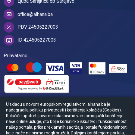
Ejuba Sarajkića bb Sarajevo
office@alhana.ba
PDV 24505227003
ID 424505227003
Prihvatamo :
U skladu s novom europskom regulativom, alhana.ba je
nadogradila politiku privatnosti i korištenja kolačića (Cookies).
Kolačiće upotrebljavamo kako bismo vam omogućili korištenje
naše online usluge, što bolje korisničko iskustvo i funkcionalnost
našeg portala, prikaz reklamnih sadržaja i ostale funkcionalnosti
koje inače ne bismo mogli pružati. Daljnjim korištenjem portala,
© Powered by
2026
Ansoft