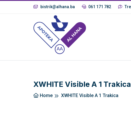
bistrik@alhana.ba
061 171 782
Tre
XWHITE Visible A 1 Trakica
Home
XWHITE Visible A 1 Trakica