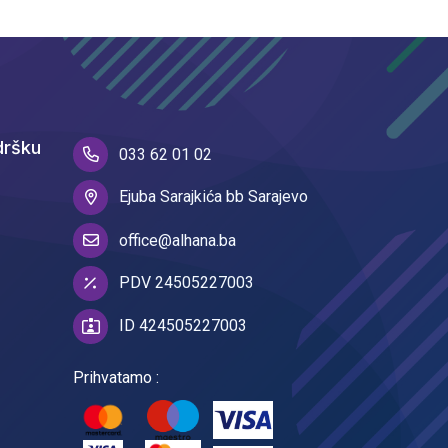
dršku
033 62 01 02
Ejuba Sarajkića bb Sarajevo
office@alhana.ba
PDV 24505227003
ID 424505227003
Prihvatamo :