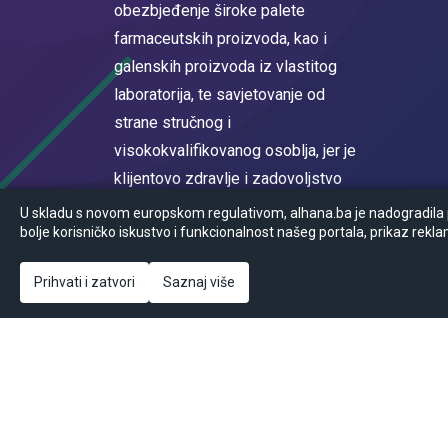
obezbjeđenje široke palete
farmaceutskih proizvoda, kao i
galenskih proizvoda iz vlastitog
laboratorija, te savjetovanje od
strane stručnog i
visokokvalifikovanog osoblja, jer je
klijentovo zdravlje i zadovoljstvo
na prvom mjestu.
U skladu s novom europskom regulativom, alhana.ba je nadogradila po
bolje korisničko iskustvo i funkcionalnost našeg portala, prikaz rekla
Registrovan u sudskom registru
Općinskog suda u Sarajevu MBS
Prihvati i zatvori
Saznaj više
65-05-0017-16
© Powered by
2026
Ansoft