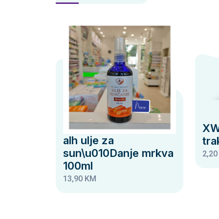
XW
alh ulje za
tra
sun\u010Danje mrkva
2,20
100ml
13,90 KM