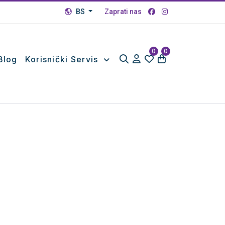
BS
Zaprati nas
0
0
Blog
Korisnički Servis