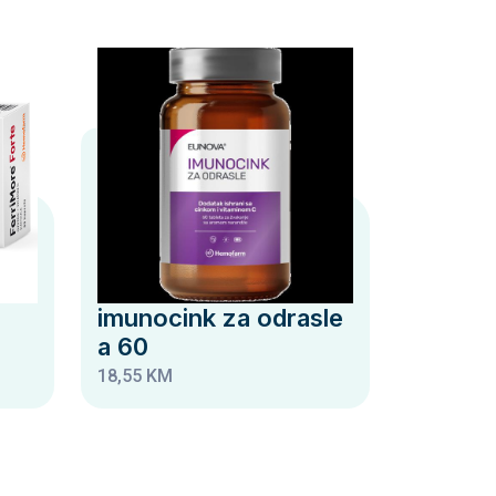
imunocink za odrasle
a 60
18,55 KM