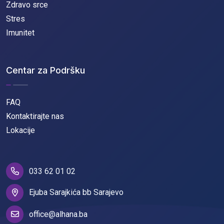
Zdravo srce
Stres
Imunitet
Centar za Podršku
FAQ
Kontaktirajte nas
Lokacije
033 62 01 02
Ejuba Sarajkića bb Sarajevo
office@alhana.ba