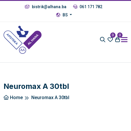
bistrik@alhana.ba
061 171 782
BS
0
0
Neuromax A 30tbl
Home
Neuromax A 30tbl