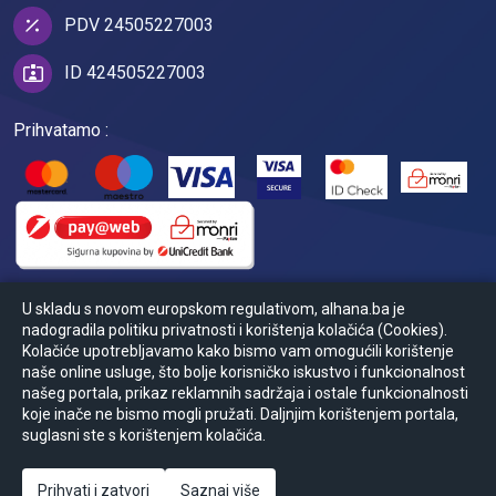
PDV 24505227003
ID 424505227003
Prihvatamo :
U skladu s novom europskom regulativom, alhana.ba je
nadogradila politiku privatnosti i korištenja kolačića (Cookies).
Kolačiće upotrebljavamo kako bismo vam omogućili korištenje
naše online usluge, što bolje korisničko iskustvo i funkcionalnost
našeg portala, prikaz reklamnih sadržaja i ostale funkcionalnosti
koje inače ne bismo mogli pružati. Daljnjim korištenjem portala,
© Powered by
2026
Ansoft
suglasni ste s korištenjem kolačića.
Zapratite nas :
Prihvati i zatvori
Saznaj više