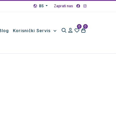
BS
Zaprati nas
0
0
Blog
Korisnički Servis