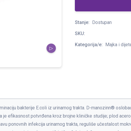
Stanje:
Dostupan
SKU:
Kategorija/e:
Majka i dijet
▷
iminaciju bakterije E.coli iz urinarnog trakta. D-manozinn® oslob
je efikasnost potvrđena kroz brojne kliničke studije; plod acerole
javu ponovnih infekcija urinarnog trakta, reguliše učestalost mokr