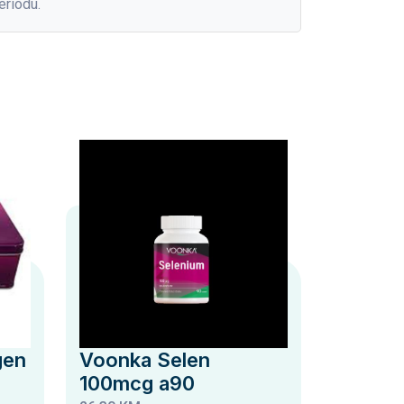
eriodu.
gen
Voonka Selen
100mcg a90