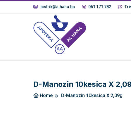
bistrik@alhana.ba
061 171 782
Tre
D-Manozin 10kesica X 2,0
Home
D-Manozin 10kesica X 2,09g