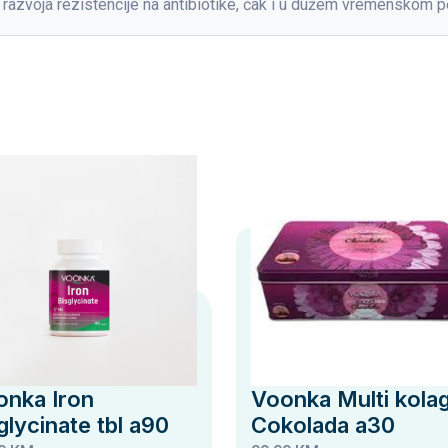
razvoja rezistencije na antibiotike, čak i u dužem vremenskom p
onka Iron
Voonka Multi kola
glycinate tbl a90
Cokolada a30