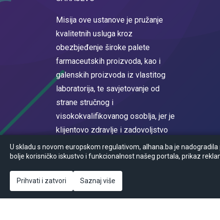
Misija ove ustanove je pružanje
kvalitetnih usluga kroz
obezbjeđenje široke palete
farmaceutskih proizvoda, kao i
galenskih proizvoda iz vlastitog
laboratorija, te savjetovanje od
strane stručnog i
visokokvalifikovanog osoblja, jer je
klijentovo zdravlje i zadovoljstvo
na prvom mjestu.
U skladu s novom europskom regulativom, alhana.ba je nadogradila po
bolje korisničko iskustvo i funkcionalnost našeg portala, prikaz rekla
Registrovan u sudskom registru
Općinskog suda u Sarajevu MBS
Prihvati i zatvori
Saznaj više
65-05-0017-16