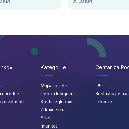
0 KM
99,00 KM
inkovi
Kategorije
Centar za Po
a
Majka i dijete
FAQ
 i odredbe
Detox i kilogrami
Kontaktirajte nas
a privatnosti
Kosti i zglobovi
Lokacije
Zdravo srce
Stres
Imunitet