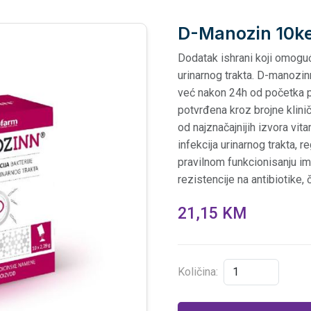
D-Manozin 10ke
Dodatak ishrani koji omoguća
urinarnog trakta. D-manozi
već nakon 24h od početka p
potvrđena kroz brojne klinič
od najznačajnijih izvora vit
infekcija urinarnog trakta, 
pravilnom funkcionisanju i
rezistencije na antibiotike
21,15 KM
Količina: