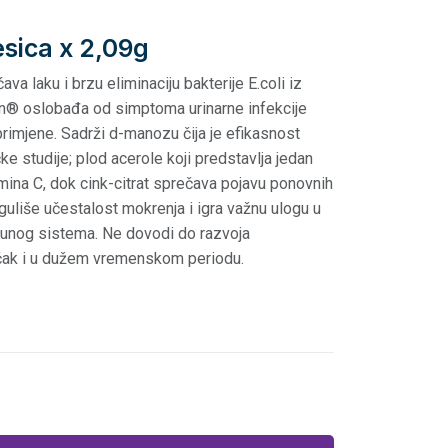
sica x 2,09g
va laku i brzu eliminaciju bakterije E.coli iz
nn® oslobađa od simptoma urinarne infekcije
rimjene. Sadrži d-manozu čija je efikasnost
ke studije; plod acerole koji predstavlja jedan
amina C, dok cink-citrat sprečava pojavu ponovnih
reguliše učestalost mokrenja i igra važnu ulogu u
munog sistema. Ne dovodi do razvoja
, čak i u dužem vremenskom periodu.