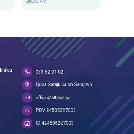
26,30 KM
dršku
033 62 01 02
Ejuba Sarajkića bb Sarajevo
office@alhana.ba
PDV 24505227003
ID 424505227003