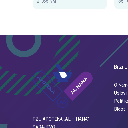
21,65 KM
35,1
Brzi L
O Nam
Uslovi
Politik
Blogs
PZU APOTEKA „AL – HANA“
SARAJEVO