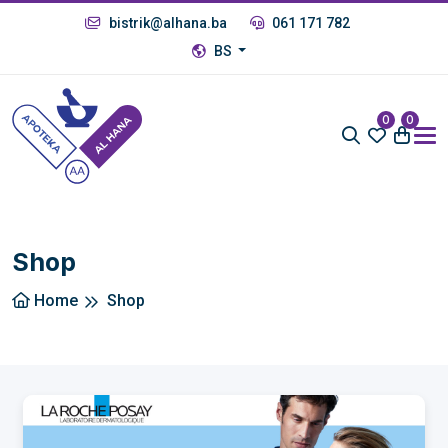
bistrik@alhana.ba
061 171 782
BS
0
0
Shop
Home
Shop