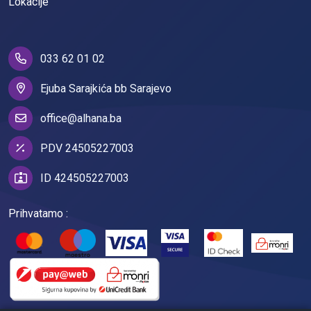
Lokacije
033 62 01 02
Ejuba Sarajkića bb Sarajevo
office@alhana.ba
PDV 24505227003
ID 424505227003
Prihvatamo :